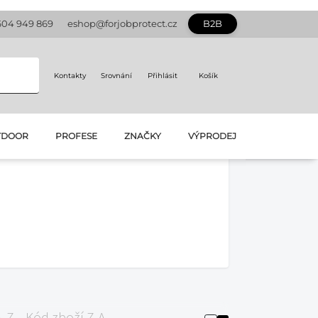
604 949 869
eshop@forjobprotect.cz
B2B
Kontakty
Srovnání
Přihlásit
Košík
TDOOR
PROFESE
ZNAČKY
VÝPRODEJ
A-Z
Kód zboží Z-A