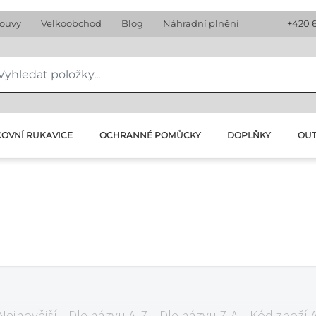
louvy
Velkoobchod
Blog
Náhradní plnění
+420 
OVNÍ RUKAVICE
OCHRANNÉ POMŮCKY
DOPLŇKY
OU
Nejnovější
Dle názvu A-Z
Dle názvu Z-A
Kód zboží 