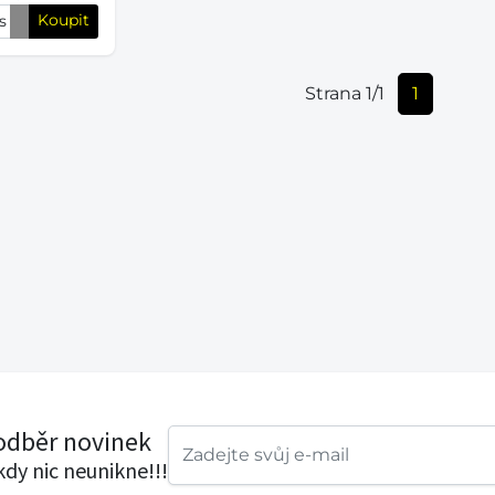
Koupit
s
Strana 1/1
1
 odběr novinek
ikdy nic neunikne!!!