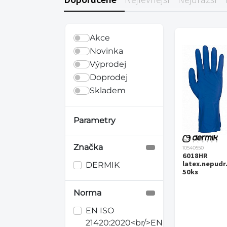
Akce
Novinka
Výprodej
Doprodej
Skladem
Parametry
Značka
10540550
6018HR
latex.nepudr
DERMIK
50ks
Norma
EN ISO
21420:2020<br/>EN