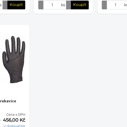
Koupit
Koupit
s
ks
k
.rukavice
Cena s DPH
456,00 Kč
č
U dodavatele