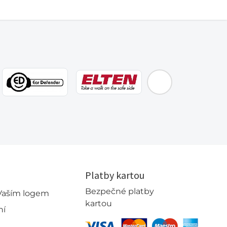
EMOS
Platby kartou
Bezpečné platby
 Vaším logem
kartou
ní