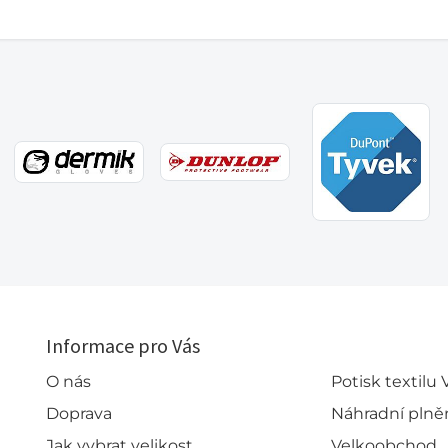
Informace pro Vás
O nás
Potisk textilu
Doprava
Náhradní plně
Jak vybrat velikost
Velkoobchod