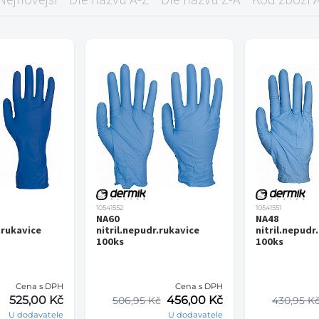
10541552
10541551
NA60
NA48
.rukavice
nitril.nepudr.rukavice
nitril.nepudr
100ks
100ks
Cena s DPH
Cena s DPH
525,00 Kč
456,00 Kč
506,95 Kč
430,95 K
U dodavatele
U dodavatele