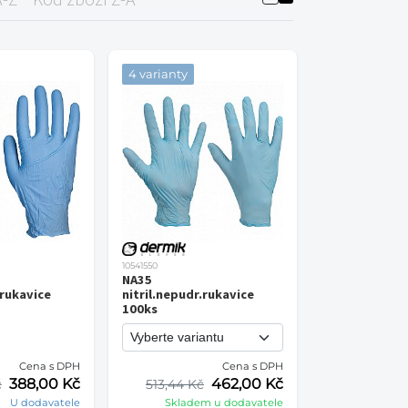
4 varianty
10541550
NA35
.rukavice
nitril.nepudr.rukavice
100ks
Cena s DPH
Cena s DPH
388,00 Kč
462,00 Kč
č
513,44 Kč
U dodavatele
Skladem u dodavatele