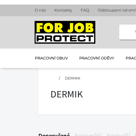
O nás
Kontakty
FAQ
Odstoupení od sm
PRACOVNÍ OBUV
PRACOVNÍ ODĚVY
PRAC
/
DERMIK
DERMIK
Doporučené
Nejlevnější
Nejdražší