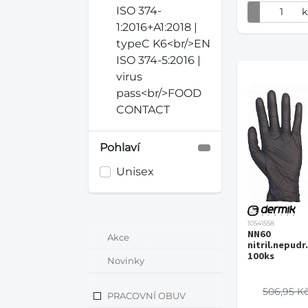
ISO 374-
k
1:2016+A1:2018 |
typeC K6<br/>EN
ISO 374-5:2016 |
virus
pass<br/>FOOD
CONTACT
Pohlaví
Unisex
10541558
NN60
Akce
nitril.nepudr
100ks
Novinky
506,95 K
PRACOVNÍ OBUV