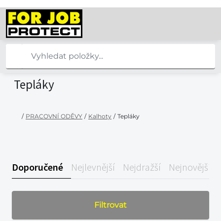
Tepláky
/
PRACOVNÍ ODĚVY
/
Kalhoty
/
Tepláky
Doporučené
Nejlevnější
Nejdražší
Nejnovější
Filtrovat