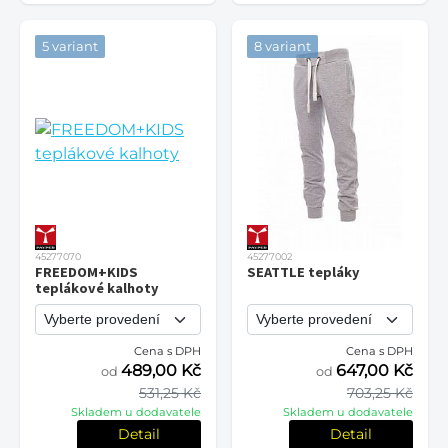
5 variant
8 variant
45277070
45277002
FREEDOM+KIDS
SEATTLE tepláky
teplákové kalhoty
Cena s DPH
Cena s DPH
489,00 Kč
647,00 Kč
od
od
531,25 Kč
703,25 Kč
Skladem u dodavatele
Skladem u dodavatele
Detail
Detail