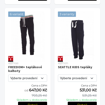
6 variant
3 varianty
45277001
45277071
FREEDOM+ teplákové
SEATTLE KIDS tepláky
kalhoty
Cena s DPH
Cena s DPH
647,00 Kč
531,00 Kč
od
703,25 Kč
531,25 Kč
Skladem u dodavatele
Skladem u dodavatele
Detail
Detail