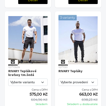
3 varianty
1127705019
11277001
RIVARY Teplákové
RIVARY Tepláky
kraťasy tm.šedá
Cena s DPH
Cena s DPH
575,00 Kč
663,00 Kč
604,96 Kč
698,23 Kč
Skladem
Skladem u dodavatele