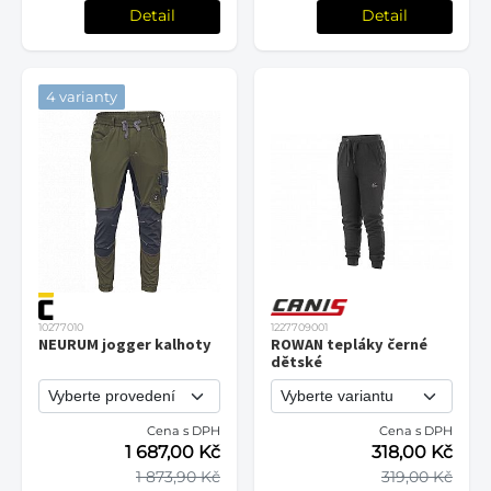
Detail
Detail
4 varianty
10277010
1227709001
NEURUM jogger kalhoty
ROWAN tepláky černé
dětské
Cena s DPH
Cena s DPH
1 687,00 Kč
318,00 Kč
1 873,90 Kč
319,00 Kč