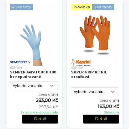
4 varianty
Novinka
2 varianty
62541508
42541001
SEMPER AeroTOUCH 300
SUPER GRIP NITRIL
ks nepudrované
oranžová
Cena s DPH
283,00 Kč
Cena s DPH
183,00 Kč
297,54 Kč
Skladem u dodavatele
Skladem
Detail
Detail