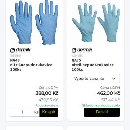
10541551
10541550
NA48
NA35
nitril.nepudr.rukavice
nitril.nepudr.rukavice
100ks
100ks
Cena s DPH
Cena s DPH
388,00 Kč
462,00 Kč
430,95 Kč
513,44 Kč
U dodavatele
Skladem u dodavatele
Koupit
Detail
ks