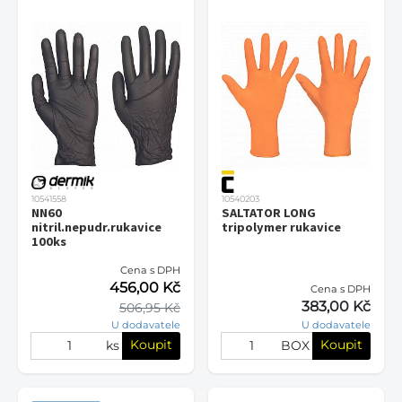
10541558
10540203
NN60
SALTATOR LONG
nitril.nepudr.rukavice
tripolymer rukavice
100ks
Cena s DPH
456,00 Kč
Cena s DPH
383,00 Kč
506,95 Kč
U dodavatele
U dodavatele
Koupit
Koupit
ks
BOX