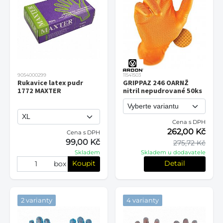
9054000299
11541503
Rukavice latex pudr
GRIPPAZ 246 OARNŽ
1772 MAXTER
nitril nepudrované 50ks
Cena s DPH
262,00 Kč
Cena s DPH
99,00 Kč
275,72 Kč
Skladem
Skladem u dodavatele
Koupit
Detail
box
2 varianty
4 varianty