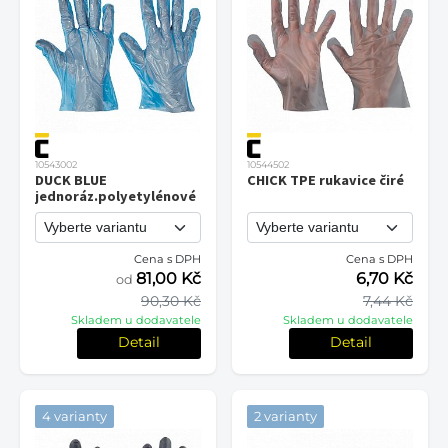
10543002
10544502
DUCK BLUE
CHICK TPE rukavice čiré
jednoráz.polyetylénové
Cena s DPH
Cena s DPH
81,00 Kč
6,70 Kč
od
90,30 Kč
7,44 Kč
Skladem u dodavatele
Skladem u dodavatele
Detail
Detail
4 varianty
2 varianty