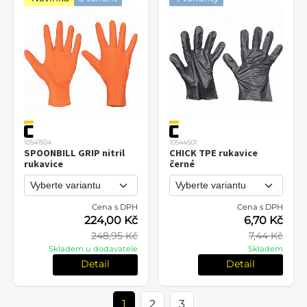
10541504
10544501
SPOONBILL GRIP nitril
CHICK TPE rukavice
rukavice
černé
Cena s DPH
Cena s DPH
224,00 Kč
6,70 Kč
248,95 Kč
7,44 Kč
Skladem u dodavatele
Skladem
Detail
Detail
1
2
3