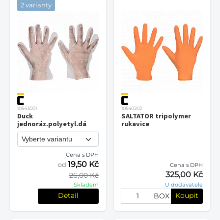
2 varianty
10543001
10540202
Duck
SALTATOR tripolymer
jednoráz.polyetyl.dá
rukavice
Cena s DPH
19,50 Kč
od
Cena s DPH
325,00 Kč
26,00 Kč
Skladem
U dodavatele
Detail
Koupit
BOX