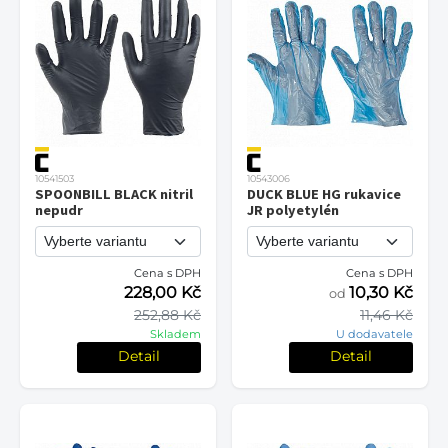
10541503
10543006
SPOONBILL BLACK nitril
DUCK BLUE HG rukavice
nepudr
JR polyetylén
Cena s DPH
Cena s DPH
228,00 Kč
10,30 Kč
od
252,88 Kč
11,46 Kč
Skladem
U dodavatele
Detail
Detail