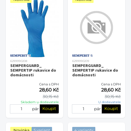
6299990208
6299990209
SEMPERGUARD_
SEMPERGUARD_
SEMPERTIP rukavice do
SEMPERTIP rukavice do
domácnosti
domácnosti
Cena s DPH
Cena s DPH
28,60 Kč
28,60 Kč
30,15 Kč
30,15 Kč
Skladem u dodavatele
U dodavatele
Koupit
Koupit
pár
pár
Novinka
5 variant
4 varianty