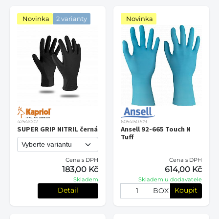
Novinka
2 varianty
Novinka
42541002
6054150309
SUPER GRIP NITRIL černá
Ansell 92-665 Touch N
Tuff
Cena s DPH
Cena s DPH
183,00 Kč
614,00 Kč
Skladem
Skladem u dodavatele
Detail
Koupit
BOX