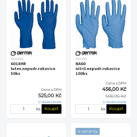
10540550
10541552
6018HR
NA60
latex.nepudr.rukavice
nitril.nepudr.rukavice
50ks
100ks
Cena s DPH
456,00 Kč
Cena s DPH
525,00 Kč
506,95 Kč
U dodavatele
U dodavatele
Koupit
Koupit
ks
ks
4 varianty