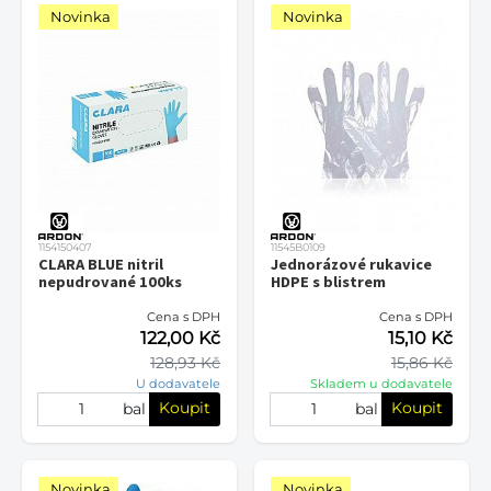
Novinka
Novinka
1154150407
11545B0109
CLARA BLUE nitril
Jednorázové rukavice
nepudrované 100ks
HDPE s blistrem
Cena s DPH
Cena s DPH
122,00 Kč
15,10 Kč
128,93 Kč
15,86 Kč
U dodavatele
Skladem u dodavatele
Koupit
Koupit
bal
bal
Novinka
Novinka