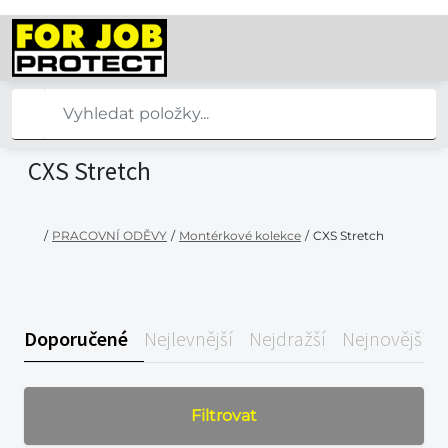
CXS Stretch
/
PRACOVNÍ ODĚVY
/
Montérkové kolekce
/
CXS Stretch
Doporučené
Nejlevnější
Nejdražší
Nejnovější
Filtrovat