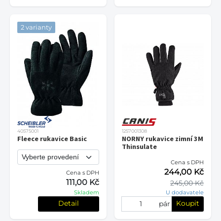
2 varianty
40575001
1257001308
Fleece rukavice Basic
NORNY rukavice zimní 3M
Thinsulate
Cena s DPH
244,00 Kč
Cena s DPH
111,00 Kč
245,00 Kč
Skladem
U dodavatele
Detail
Koupit
pár