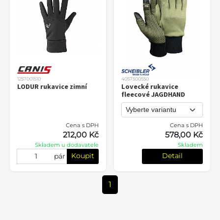
1257001510
4057500550
LODUR rukavice zimní
Lovecké rukavice
fleecové JAGDHAND
Cena s DPH
Cena s DPH
212,00 Kč
578,00 Kč
Skladem u dodavatele
Skladem
Koupit
Detail
pár
1