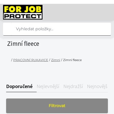
Zimní fleece
/
PRACOVNÍ RUKAVICE
/
Zimní
/
Zimní fleece
Doporučené
Nejlevnější
Nejdražší
Nejnovější
Filtrovat