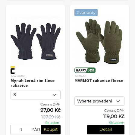
2 varianty
1057500101
15575001
Mynah černá zim.flece
MARMOT rukavice fleece
rukavice
Cena s DPH
97,00 Kč
Cena s DPH
119,00 Kč
107,69 Kč
Skladem
Skladem
Koupit
Detail
PÁR