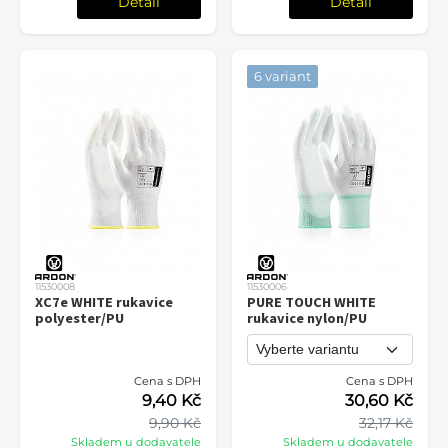
Detail
Detail
6 variant
11530008
11530006
XC7e WHITE rukavice
PURE TOUCH WHITE
polyester/PU
rukavice nylon/PU
Cena s DPH
Cena s DPH
9,40 Kč
30,60 Kč
9,90 Kč
32,17 Kč
Skladem u dodavatele
Skladem u dodavatele