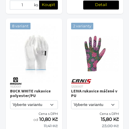
Koupit
Detail
ks
8 variant
2 varianty
11530001
12530007
BUCK WHITE rukavice
LEIVA rukavice máčené v
polyester/PU
PU
Cena s DPH
Cena s DPH
10,80 Kč
15,80 Kč
od
11,41 Kč
23,00 Kč