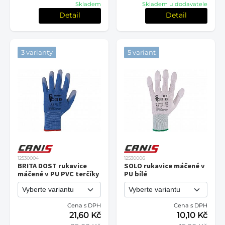
Skladem
Skladem u dodavatele
Detail
Detail
3 varianty
5 variant
12530004
12530006
BRITA DOST rukavice
SOLO rukavice máčené v
máčené v PU PVC terčíky
PU bílé
Cena s DPH
Cena s DPH
21,60 Kč
10,10 Kč