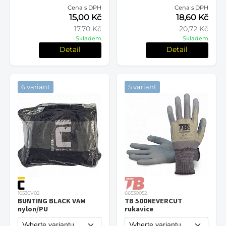
Cena s DPH
Cena s DPH
15,00 Kč
18,60 Kč
17,70 Kč
20,72 Kč
Skladem
Skladem
Detail
Detail
6 variant
5 variant
10530V02
66530052
BUNTING BLACK VAM
TB 500NEVERCUT
nylon/PU
rukavice