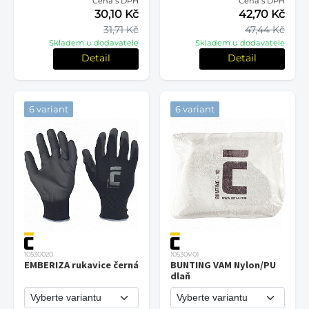
Cena s DPH
Cena s DPH
30,10 Kč
42,70 Kč
31,71 Kč
47,44 Kč
Skladem u dodavatele
Skladem u dodavatele
Detail
Detail
6 variant
6 variant
10530020
10530V01
EMBERIZA rukavice černá
BUNTING VAM Nylon/PU
dlaň