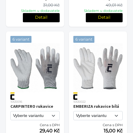
31,00 Kč
49,01 Kč
Skladem u dodavatele
Skladem u dodavatele
Detail
Detail
6 variant
6 variant
10530016
10530022
CARPINTERO rukavice
EMBERIZA rukavice bílá
Cena s DPH
Cena s DPH
29,40 Kč
15,00 Kč