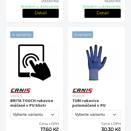
29,00 Kč
15,00 Kč
Skladem u dodavatele
Skladem u dodavatele
Detail
Detail
4 varianty
6 variant
12530003
12530005
BRITA TOUCH rukavice
TURI rukavice
máčené v PU blistr
polomáčené v PU
Cena s DPH
Cena s DPH
17,60 Kč
30,30 Kč