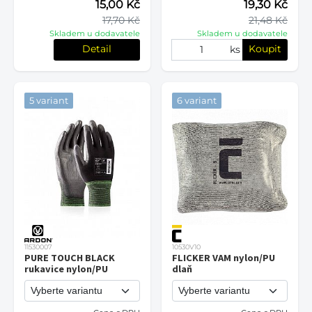
15,00 Kč
19,30 Kč
17,70 Kč
21,48 Kč
Skladem u dodavatele
Skladem u dodavatele
Detail
Koupit
ks
5 variant
6 variant
11530007
10530V10
PURE TOUCH BLACK
FLICKER VAM nylon/PU
rukavice nylon/PU
dlaň