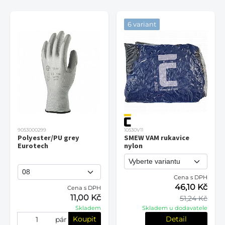
6 variant
9053000299
10530V11
Polyester/PU grey
SMEW VAM rukavice
Eurotech
nylon
Cena s DPH
46,10 Kč
Cena s DPH
11,00 Kč
51,24 Kč
Skladem
Skladem u dodavatele
Koupit
Detail
pár