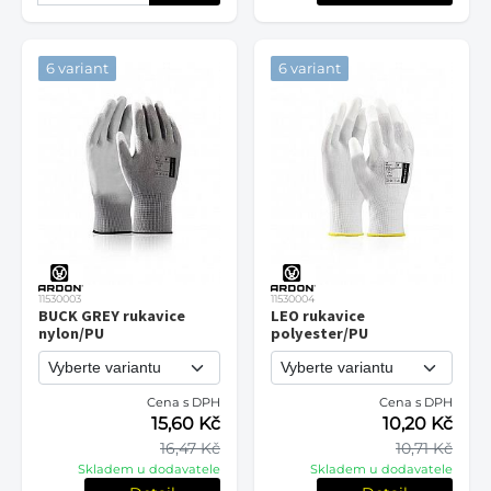
6 variant
6 variant
11530003
11530004
BUCK GREY rukavice
LEO rukavice
nylon/PU
polyester/PU
Cena s DPH
Cena s DPH
15,60 Kč
10,20 Kč
16,47 Kč
10,71 Kč
Skladem u dodavatele
Skladem u dodavatele