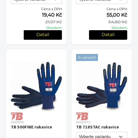
Cena s DPH
Cena s DPH
19,40 Kč
55,00 Kč
21,57 Kč
64,80 Kč
Skladem
Skladem
Detail
Detail
6 variant
66530051
66530070
TB 500FINE rukavice
TB 718STAC rukavice