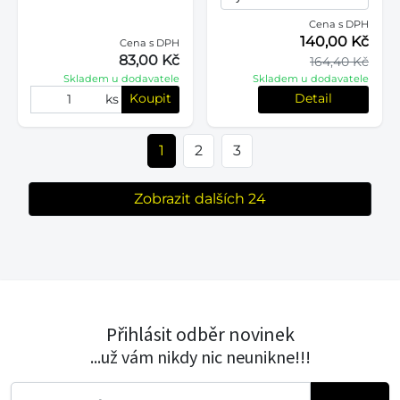
Cena s DPH
140,00 Kč
Cena s DPH
83,00 Kč
164,40 Kč
Skladem u dodavatele
Skladem u dodavatele
Koupit
Detail
ks
1
2
3
Zobrazit dalších 24
Přihlásit odběr novinek
...už vám nikdy nic neunikne!!!