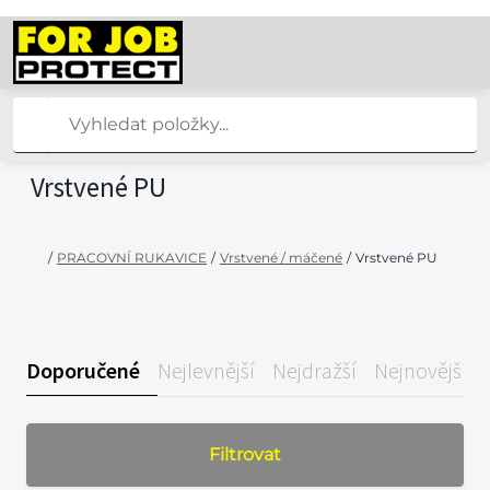
Vrstvené PU
/
PRACOVNÍ RUKAVICE
/
Vrstvené / máčené
/
Vrstvené PU
Doporučené
Nejlevnější
Nejdražší
Nejnovější
Filtrovat