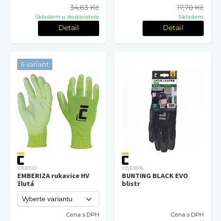
34,63 Kč
17,70 Kč
Skladem u dodavatele
Skladem
Detail
Detail
6 variant
10530021
10530B06
EMBERIZA rukavice HV
BUNTING BLACK EVO
žlutá
blistr
Cena s DPH
Cena s DPH