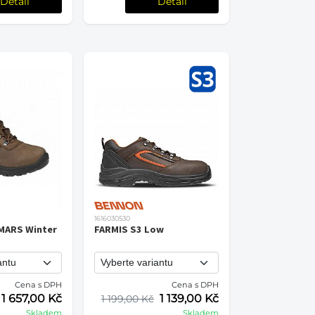
Detail
Detail
1616030530
MARS Winter
FARMIS S3 Low
Cena s DPH
Cena s DPH
1 657,00 Kč
1 139,00 Kč
1 199,00 Kč
Skladem
Skladem