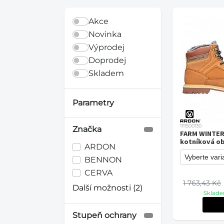
Akce
Novinka
Výprodej
Doprodej
Skladem
Parametry
1111500130
Značka
FARM WINTER
kotníková o
ARDON
BENNON
CERVA
1 763,43 Kč
Další možnosti (2)
Sklade
Stupeň ochrany