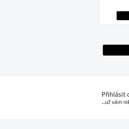
Přihlásit
...už vám n