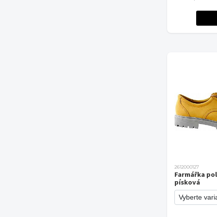
2612000127
Farmářka po
písková