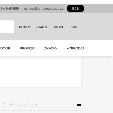
604 949 869
eshop@forjobprotect.cz
B2B
Kontakty
Srovnání
Přihlásit
Košík
TDOOR
PROFESE
ZNAČKY
VÝPRODEJ
A-Z
Kód zboží Z-A