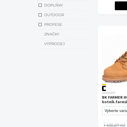
DOPLŇKY
OUTDOOR
PROFESE
ZNAČKY
VÝPRODEJ
1011000127
BK FARMER 
kotník.farmá
1 435,67 Kč