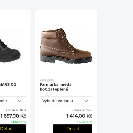
2611500130
 MARS O2
Farmářka hnědá
kot.zateplená
Cena s DPH
Cena s DPH
1 657,00 Kč
1 414,00 Kč
Skladem
Skladem
Detail
Detail