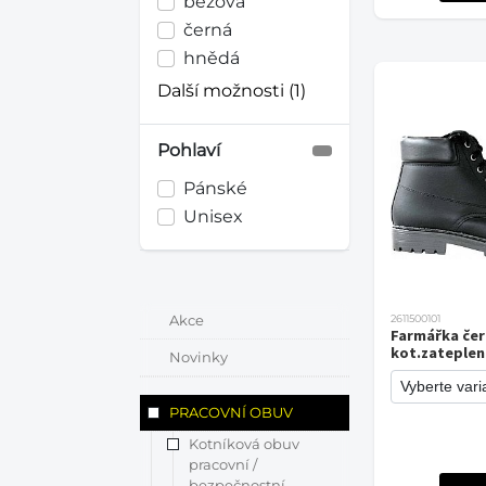
béžová
černá
hnědá
Další možnosti (1)
Pohlaví
Pánské
Unisex
Akce
2611500101
Farmářka če
kot.zateplen
Novinky
PRACOVNÍ OBUV
Kotníková obuv
pracovní /
bezpečnostní