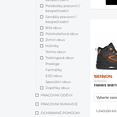
Polobotky pracovní /
bezpečnostní
Sandály pracovní /
bezpečnostní
Bílá obuv
Poloholeňová obuv
Zimní obuv
Holínky
Termo obuv
Trekingová obuv
Prestige
Farmářky
ESD obuv
Speciální obuv
1611500530
FARMIS WINT
Doplňky obuv
PRACOVNÍ ODĚVY
PRACOVNÍ RUKAVICE
1 249,00 Kč
OCHRANNÉ POMŮCKY