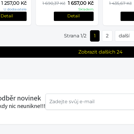
1 257,00 Kč
1 657,00 Kč
1 690,37 Kč
1 435,67 Kč
U dodavatele
Skladem
Detail
Detail
Strana 1/2
1
2
další
Zobrazit dalších 24
 odběr novinek
ikdy nic neunikne!!!