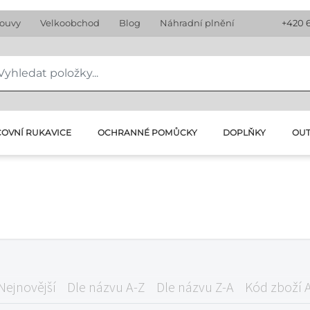
louvy
Velkoobchod
Blog
Náhradní plnění
+420 
OVNÍ RUKAVICE
OCHRANNÉ POMŮCKY
DOPLŇKY
OU
Nejnovější
Dle názvu A-Z
Dle názvu Z-A
Kód zboží 