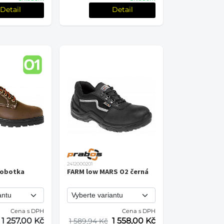
Detail
Detail
2412000201
lobotka
FARM low MARS O2 černá
Cena s DPH
Cena s DPH
1 257,00 Kč
1 558,00 Kč
1 589,94 Kč