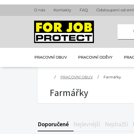
O nás
Kontakty
FAQ
Odstoupení od sm
PRACOVNÍ OBUV
PRACOVNÍ ODĚVY
PRAC
/
PRACOVNÍ OBUV
/
Farmářky
Farmářky
Doporučené
Nejlevnější
Nejdražší