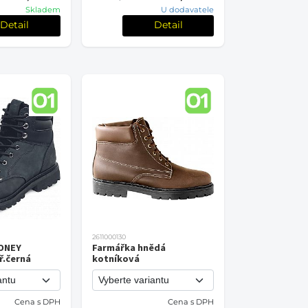
Skladem
U dodavatele
Detail
Detail
2611000130
ONEY
Farmářka hnědá
ř.černá
kotníková
Cena s DPH
Cena s DPH