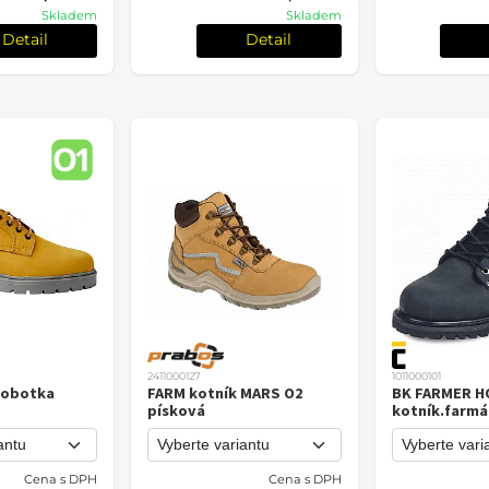
Skladem
Skladem
Detail
Detail
2411000127
1011000101
lobotka
FARM kotník MARS O2
BK FARMER H
písková
kotník.farmá
Cena s DPH
Cena s DPH