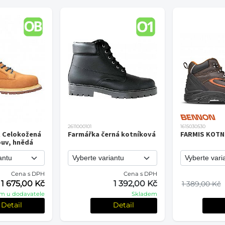
2611000101
1615030530
 Celokožená
Farmářka černá kotníková
FARMIS KOTN
buv, hnědá
Cena s DPH
Cena s DPH
1 675,00 Kč
1 392,00 Kč
1 389,00 Kč
m u dodavatele
Skladem
Detail
Detail