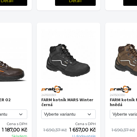
Detail
Detail
2411500301
2411500330
ER O2
FARM kotník MARS Winter
FARM kotník 
černá
hnědá
Cena s DPH
Cena s DPH
1 187,00 Kč
1 657,00 Kč
1 690,37 Kč
1 690,37 Kč
Skladem
U dodavatele