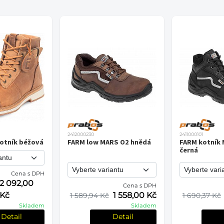
2412000230
2411000101
otník béžová
FARM low MARS O2 hnědá
FARM kotník
černá
Cena s DPH
2 092,00
Cena s DPH
Kč
1 558,00 Kč
1 589,94 Kč
1 690,37 Kč
Skladem
Skladem
Detail
Detail