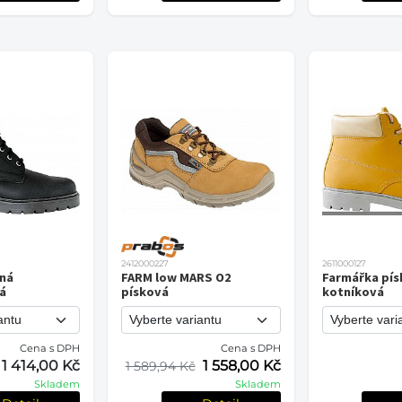
2412000227
2611000127
rná
FARM low MARS O2
Farmářka pís
á
písková
kotníková
Cena s DPH
Cena s DPH
1 414,00 Kč
1 558,00 Kč
1 589,94 Kč
Skladem
Skladem