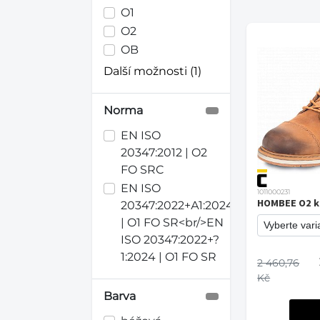
O1
O2
OB
Další možnosti (1)
Norma
EN ISO
20347:2012 | O2
FO SRC
EN ISO
1011000231
HOMBEE O2 k
20347:2022+А1:2024
| O1 FO SR<br/>EN
ISO 20347:2022+?
1:2024 | O1 FO SR
2 460,76
Kč
Barva