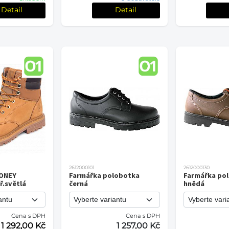
Detail
Detail
2612000101
2612000130
HONEY
Farmářka polobotka
Farmářka po
ř.světlá
černá
hnědá
Cena s DPH
Cena s DPH
1 292,00 Kč
1 257,00 Kč