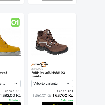
2411000130
ková
FARM kotník MARS O2
hnědá
Cena s DPH
Cena s DPH
1 392,00 Kč
1 657,00 Kč
1 690,37 Kč
Skladem
Skladem