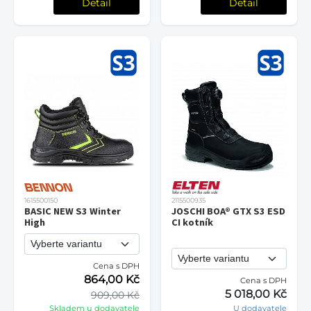
Detail
Detail
1615500150
2115500935
BASIC NEW S3 Winter
JOSCHI BOA® GTX S3 ESD
High
CI kotník
Cena s DPH
864,00 Kč
Cena s DPH
5 018,00 Kč
909,00 Kč
Skladem u dodavatele
U dodavatele