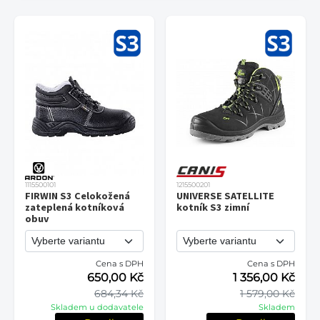
1115500101
1215500201
FIRWIN S3 Celokožená
UNIVERSE SATELLITE
zateplená kotníková
kotník S3 zimní
obuv
Cena s DPH
Cena s DPH
650,00 Kč
1 356,00 Kč
684,34 Kč
1 579,00 Kč
Skladem u dodavatele
Skladem