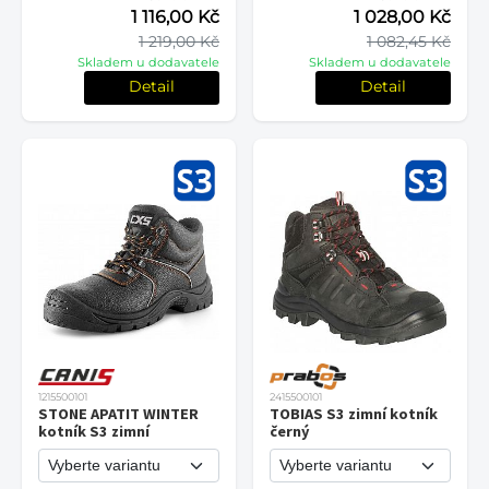
1 116,00 Kč
1 028,00 Kč
1 219,00 Kč
1 082,45 Kč
Skladem u dodavatele
Skladem u dodavatele
Detail
Detail
1215500101
2415500101
STONE APATIT WINTER
TOBIAS S3 zimní kotník
kotník S3 zimní
černý