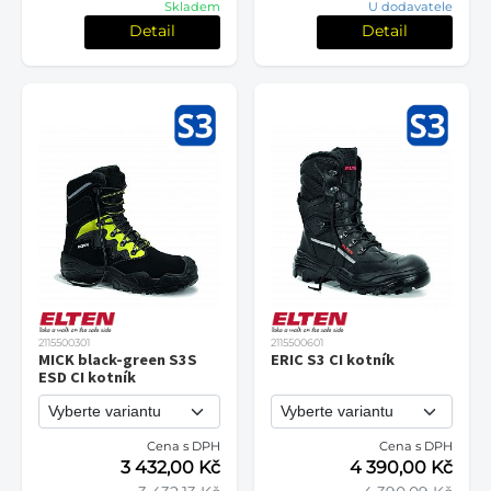
Skladem
U dodavatele
Detail
Detail
2115500301
2115500601
MICK black-green S3S
ERIC S3 CI kotník
ESD CI kotník
Cena s DPH
Cena s DPH
3 432,00 Kč
4 390,00 Kč