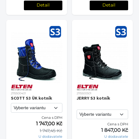
Detail
Detail
2115500401
2115500501
SCOTT S3 ÜK kotník
JERRY S3 kotník
Cena s DPH
1 747,00 Kč
Cena s DPH
1 847,00 Kč
1 747,45 Kč
U dodavatele
U dodavatele