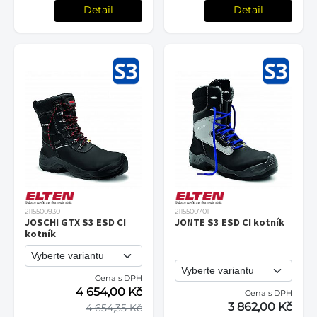
Detail
Detail
2115500930
2115500701
JOSCHI GTX S3 ESD CI
JONTE S3 ESD CI kotník
kotník
Cena s DPH
4 654,00 Kč
Cena s DPH
3 862,00 Kč
4 654,35 Kč