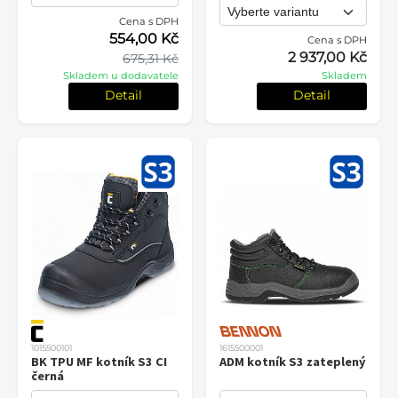
Cena s DPH
554,00 Kč
Cena s DPH
2 937,00 Kč
675,31 Kč
Skladem u dodavatele
Skladem
Detail
Detail
1015500101
1615500001
BK TPU MF kotník S3 CI
ADM kotník S3 zateplený
černá