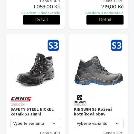
Cena s DPH
Cena s DPH
1 059,00 Kč
719,00 Kč
Skladem u dodavatele
Skladem u dodavatele
Detail
Detail
1215500301
1115505001
SAFETY STEEL NICKEL
KINGWIN S3 Kožená
kotník S3 zimní
kotníková obuv
Cena s DPH
Cena s DPH