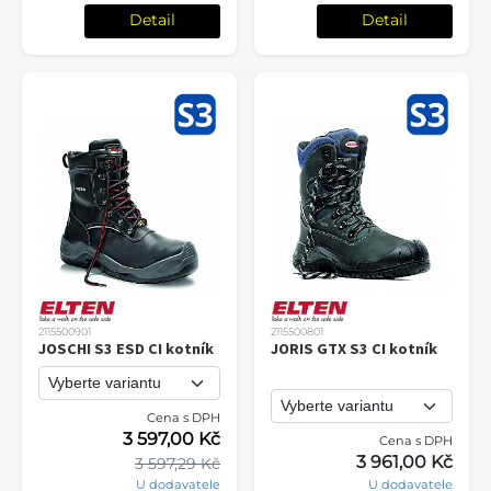
Detail
Detail
2115500901
2115500801
JOSCHI S3 ESD CI kotník
JORIS GTX S3 CI kotník
Cena s DPH
3 597,00 Kč
Cena s DPH
3 961,00 Kč
3 597,29 Kč
U dodavatele
U dodavatele