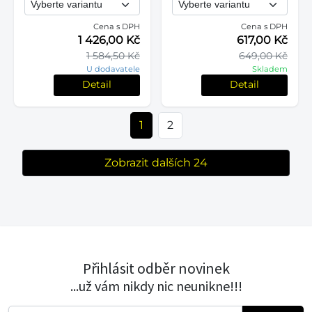
Cena s DPH
Cena s DPH
1 426,00 Kč
617,00 Kč
1 584,50 Kč
649,00 Kč
U dodavatele
Skladem
Detail
Detail
1
2
Zobrazit dalších 24
Přihlásit odběr novinek
...už vám nikdy nic neunikne!!!