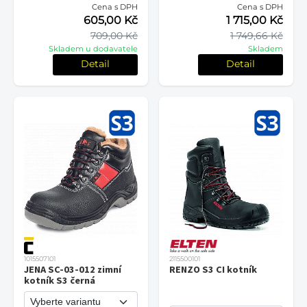
Cena s DPH
Cena s DPH
605,00 Kč
1 715,00 Kč
709,00 Kč
1 749,66 Kč
Skladem u dodavatele
Skladem
Detail
Detail
1015507101
2115500101
JENA SC-03-012 zimní
RENZO S3 CI kotník
kotník S3 černá