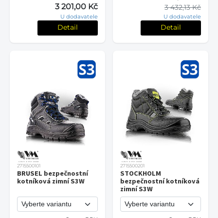
3 201,00 Kč
3 432,13 Kč
U dodavatele
U dodavatele
Detail
Detail
2715500101
2715500201
BRUSEL bezpečnostní
STOCKHOLM
kotníková zimní S3W
bezpečnostní kotníková
zimní S3W