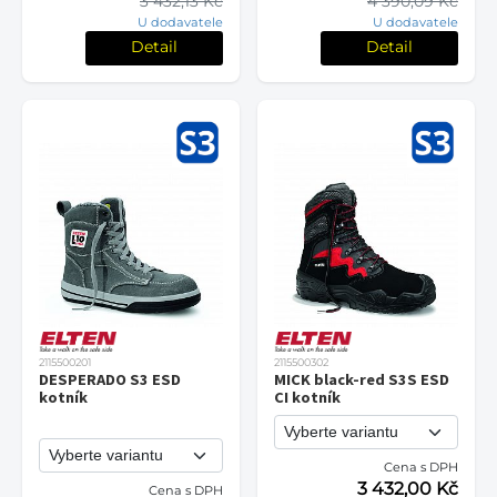
3 432,13 Kč
4 390,09 Kč
U dodavatele
U dodavatele
Detail
Detail
2115500201
2115500302
DESPERADO S3 ESD
MICK black-red S3S ESD
kotník
CI kotník
Cena s DPH
3 432,00 Kč
Cena s DPH