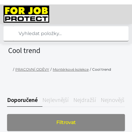
Cool trend
/
PRACOVNÍ ODĚVY
/
Montérkové kolekce
/
Cool trend
Doporučené
Nejlevnější
Nejdražší
Nejnovější
Filtrovat