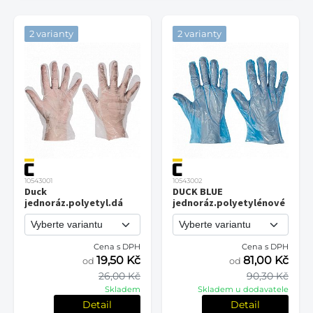
2 varianty
2 varianty
10543001
10543002
Duck
DUCK BLUE
jednoráz.polyetyl.dá
jednoráz.polyetylénové
Cena s DPH
Cena s DPH
19,50 Kč
81,00 Kč
od
od
26,00 Kč
90,30 Kč
Skladem
Skladem u dodavatele
Detail
Detail