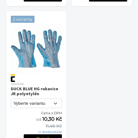
2 varianty
10543006
DUCK BLUE HG rukavice
JR polyetylén
Cena s DPH
10,30 Kč
od
11,46 Kč
U dodavatele