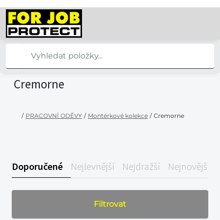
Cremorne
/
PRACOVNÍ ODĚVY
/
Montérkové kolekce
/
Cremorne
Doporučené
Nejlevnější
Nejdražší
Nejnovější
Filtrovat