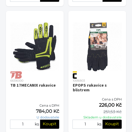
66516000
10516B03
TB 17MECANIX rukavice
EPOPS rukavice s
blistrem
Cena s DPH
226,00 Kč
Cena s DPH
784,00 Kč
251,53 Kč
U dodavatele
Skladem u dodavatele
Koupit
Koupit
ks
ks