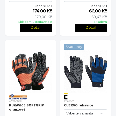
Cena s DPH
Cena s DPH
174,00 Kč
66,00 Kč
179,00 Kč
69,43 Kč
Skladem u dodavatele
Skladem
Detail
Detail
3 varianty
4351600211
10516005
RUKAVICE SOFTGRIP
CUERVO rukavice
oranžové