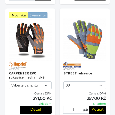
Novinka
3 varianty
42516001
43516006
CARPENTER EVO
STREET rukavice
rukavice mechanické
Cena s DPH
Cena s DPH
271,00 Kč
257,00 Kč
Skladem
Skladem
Detail
Koupit
pár