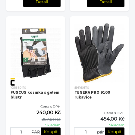
Detail
Detail
10516B0410
5951605110
FUSCUS kozinka s gelem
TEGERA PRO 9100
blistr
rukavice
Cena s DPH
240,00 Kč
Cena s DPH
454,00 Kč
267,01 Kč
Skladem
Skladem
Koupit
Koupit
PÁR
pár