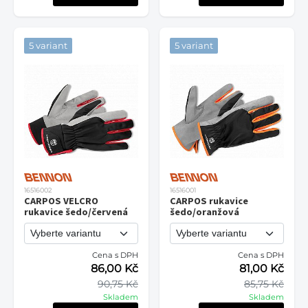
5 variant
5 variant
16516002
16516001
CARPOS VELCRO
CARPOS rukavice
rukavice šedo/červená
šedo/oranžová
Cena s DPH
Cena s DPH
86,00 Kč
81,00 Kč
90,75 Kč
85,75 Kč
Skladem
Skladem