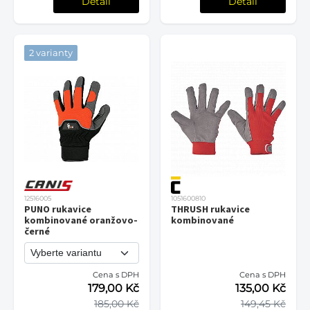
Detail
Detail
2 varianty
12516005
1051600810
PUNO rukavice
THRUSH rukavice
kombinované oranžovo-
kombinované
černé
Cena s DPH
Cena s DPH
179,00 Kč
135,00 Kč
185,00 Kč
149,45 Kč