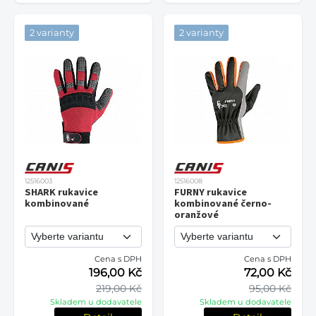
2 varianty
2 varianty
12516003
12516008
SHARK rukavice
FURNY rukavice
kombinované
kombinované černo-
oranžové
Cena s DPH
Cena s DPH
196,00 Kč
72,00 Kč
219,00 Kč
95,00 Kč
Skladem u dodavatele
Skladem u dodavatele