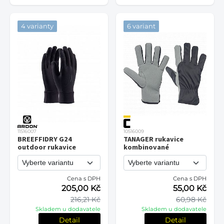
4 varianty
6 variant
11516007
10516009
BREEFFIDRY G24
TANAGER rukavice
outdoor rukavice
kombinované
Cena s DPH
Cena s DPH
205,00 Kč
55,00 Kč
216,21 Kč
60,98 Kč
Skladem u dodavatele
Skladem u dodavatele
Detail
Detail