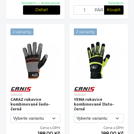
Skladem u dodavatele
Skladem
Detail
Koupit
PÁR
2 varianty
2 varianty
12516006
12516004
CARAZ rukavice
YEMA rukavice
kombinované šedo-
kombinované žluto-
černé
černé
Cena s DPH
Cena s DPH
188,00 Kč
188,00 Kč