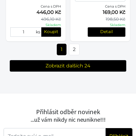
Cena s DPH
Cena s DPH
446,00 Kč
169,00 Kč
496,10 Kč
198,50 Kč
Skladem
Skladem
Koupit
Detail
ks
1
2
Zobrazit dalších 24
Přihlásit odběr novinek
...už vám nikdy nic neunikne!!!