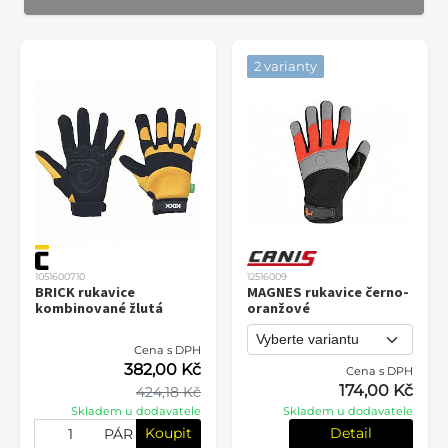
2 varianty
1051600710
12516009
BRICK rukavice
MAGNES rukavice černo-
kombinované žlutá
oranžové
Cena s DPH
382,00 Kč
Cena s DPH
174,00 Kč
424,18 Kč
Skladem u dodavatele
Skladem u dodavatele
Koupit
Detail
PÁR