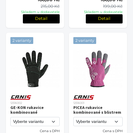
215,00 Kč
199,00 Kč
Skladem u dodavatele
Skladem u dodavatele
Detail
Detail
2 varianty
2 varianty
12516002
12516001
GE-KON rukavice
PICEA rukavice
kombinované
kombinované s blistrem
Cena s DPH
Cena s DPH