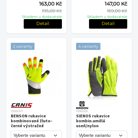
163,00 Kč
147,00 Kč
195,00 Kč
169,00 Kč
Skladem u dodavatele
Skladem u dodavatele
Detail
Detail
2 varianty
4 varianty
12516007
11516006
BENSON rukavice
SIENOS rukavice
kombinované žluto-
kombin.umělá
černé výstražné
useň/nylon