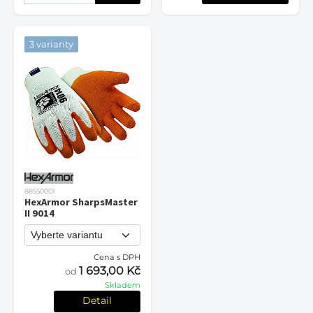
3 varianty
88550001
HexArmor SharpsMaster
II 9014
Cena s DPH
1 693,00 Kč
od
Skladem
Detail