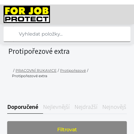
Protipořezové extra
/
PRACOVNÍ RUKAVICE
/
Protipořezové
/
Protipořezové extra
Doporučené
Nejlevnější
Nejdražší
Nejnovější
Filtrovat