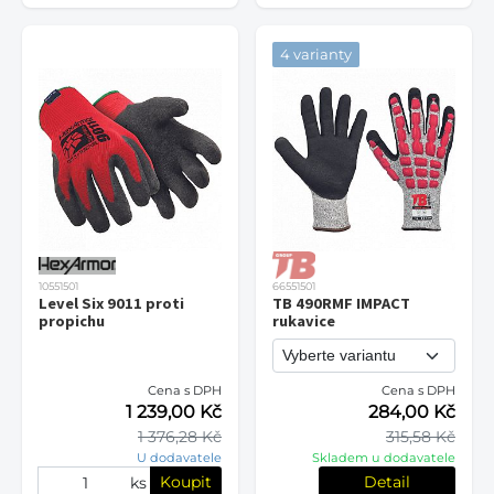
4 varianty
10551501
66551501
Level Six 9011 proti
TB 490RMF IMPACT
propichu
rukavice
Cena s DPH
Cena s DPH
1 239,00 Kč
284,00 Kč
1 376,28 Kč
315,58 Kč
U dodavatele
Skladem u dodavatele
Koupit
Detail
ks