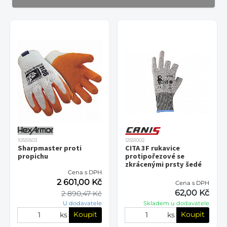
10551503
12551002
Sharpmaster proti
CITA 3F rukavice
propichu
protipořezové se
zkrácenými prsty šedé
Cena s DPH
2 601,00 Kč
Cena s DPH
62,00 Kč
2 890,47 Kč
U dodavatele
Skladem u dodavatele
Koupit
Koupit
ks
ks