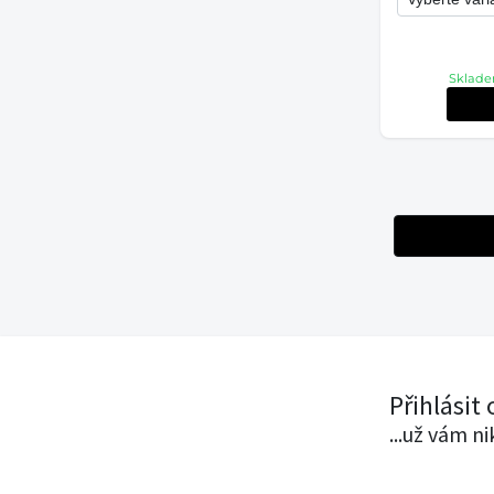
Sklade
Přihlásit
...už vám n