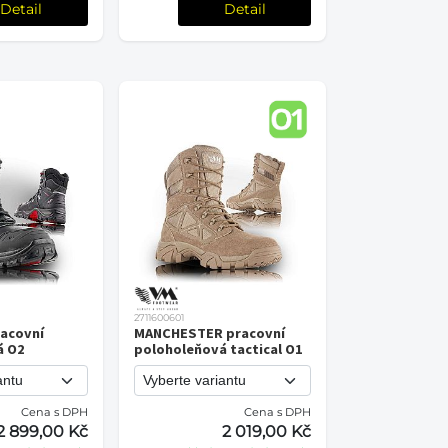
Detail
Detail
2711600601
acovní
MANCHESTER pracovní
á O2
poloholeňová tactical O1
Cena s DPH
Cena s DPH
2 899,00 Kč
2 019,00 Kč