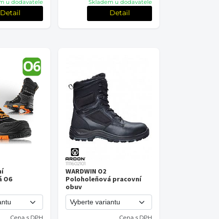
m u dodavatele
Skladem u dodavatele
Detail
Detail
1111602101
í
WARDWIN O2
á O6
Poloholeňová pracovní
obuv
Cena s DPH
Cena s DPH