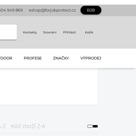
604 949 869
eshop@forjobprotect.cz
B2B
Kontakty
Srovnání
Přihlásit
Košík
TDOOR
PROFESE
ZNAČKY
VÝPRODEJ
A-Z
Kód zboží Z-A