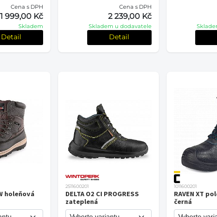
Cena s DPH
Cena s DPH
1 999,00 Kč
2 239,00 Kč
Skladem
Skladem u dodavatele
Sklade
Detail
Detail
2511600201
1011600201
 holeňová
DELTA O2 CI PROGRESS
RAVEN XT pol
zateplená
černá