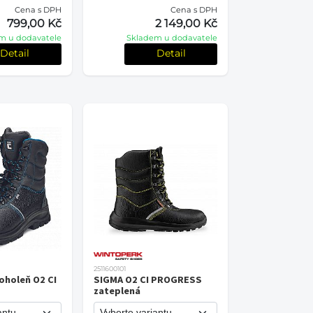
Cena s DPH
Cena s DPH
799,00 Kč
2 149,00 Kč
m u dodavatele
Skladem u dodavatele
Detail
Detail
2511600101
oholeň O2 CI
SIGMA O2 CI PROGRESS
zateplená