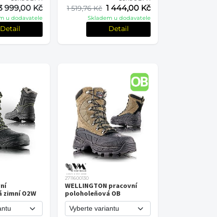
3 999,00 Kč
1 444,00 Kč
1 519,76 Kč
m u dodavatele
Skladem u dodavatele
Detail
Detail
2711600130
ní
WELLINGTON pracovní
á zimní O2W
poloholeňová OB