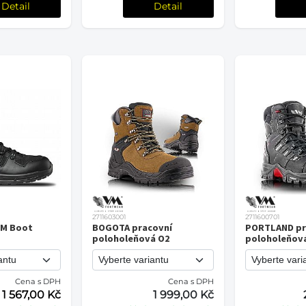
Detail
Detail
2711603001
2711600701
NM Boot
BOGOTA pracovní
PORTLAND pr
poloholeňová O2
poloholeňov
Cena s DPH
Cena s DPH
1 567,00 Kč
1 999,00 Kč