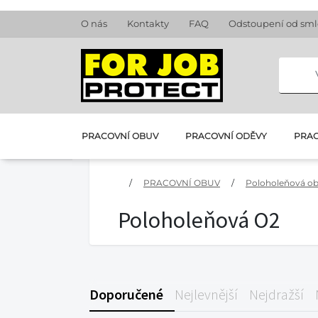
O nás
Kontakty
FAQ
Odstoupení od sm
PRACOVNÍ OBUV
PRACOVNÍ ODĚVY
PRAC
/
PRACOVNÍ OBUV
/
Poloholeňová o
Poloholeňová O2
Doporučené
Nejlevnější
Nejdražší