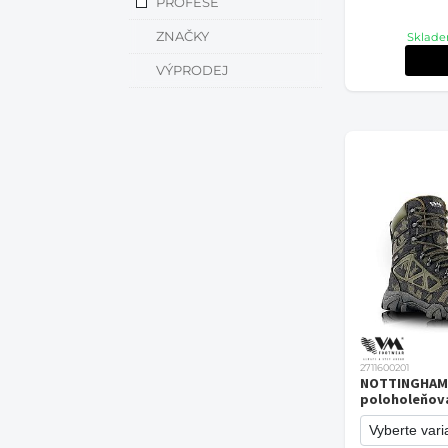
PROFESE
ZNAČKY
Sklade
VÝPRODEJ
2711600201
NOTTINGHAM 
poloholeňová