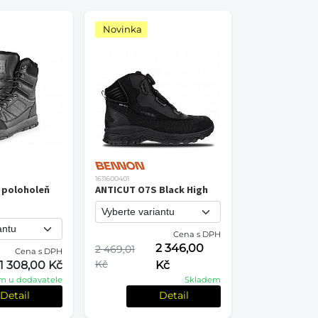
Novinka
1611600401
 poloholeň
ANTICUT O7S Black High
Cena s DPH
2 346,00
2 469,01
Cena s DPH
Kč
1 308,00 Kč
Kč
m u dodavatele
Skladem
Detail
Detail