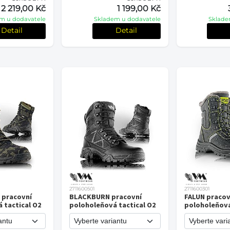
2 219,00 Kč
1 199,00 Kč
m u dodavatele
Skladem u dodavatele
Sklade
Detail
Detail
2711600501
2711600301
pracovní
BLACKBURN pracovní
FALUN pracov
 tactical O2
poloholeňová tactical O2
poloholeňov