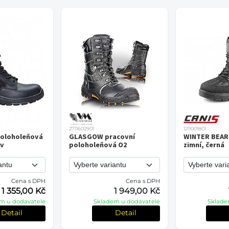
2711602901
1211001801
oloholeňová
GLASGOW pracovní
WINTER BEAR
uv
poloholeňová O2
zimní, černá
Cena s DPH
Cena s DPH
1 355,00 Kč
1 949,00 Kč
m u dodavatele
Skladem u dodavatele
Sklade
Detail
Detail