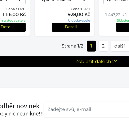
Cena s DPH
Cena s DPH
1 116,00 Kč
928,00 Kč
1 447,22 Kč
m u dodavatele
U dodavatele
Sklade
Detail
Detail
Strana 1/2
1
2
další
Zobrazit dalších 24
 odběr novinek
ikdy nic neunikne!!!