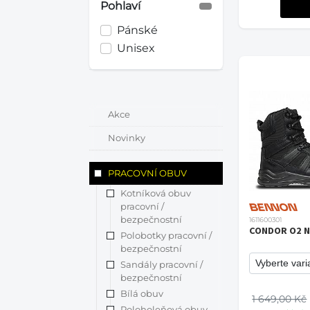
Pohlaví
Pánské
Unisex
Akce
Novinky
PRACOVNÍ OBUV
Kotníková obuv
pracovní /
bezpečnostní
1611600301
CONDOR O2 
Polobotky pracovní /
bezpečnostní
Sandály pracovní /
bezpečnostní
Bílá obuv
1 649,00 Kč
Poloholeňová obuv