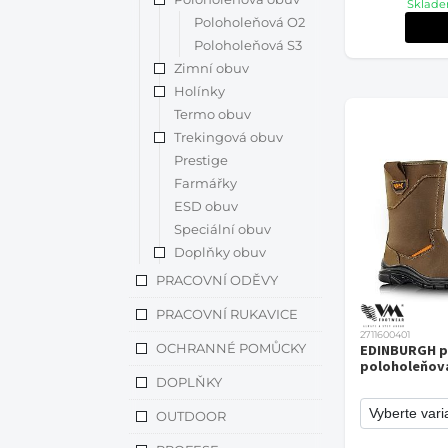
Sklade
Poloholeňová O2
Poloholeňová S3
Zimní obuv
Holínky
Termo obuv
Trekingová obuv
Prestige
Farmářky
ESD obuv
Speciální obuv
Doplňky obuv
PRACOVNÍ ODĚVY
PRACOVNÍ RUKAVICE
2711600401
OCHRANNÉ POMŮCKY
EDINBURGH p
poloholeňov
DOPLŇKY
OUTDOOR