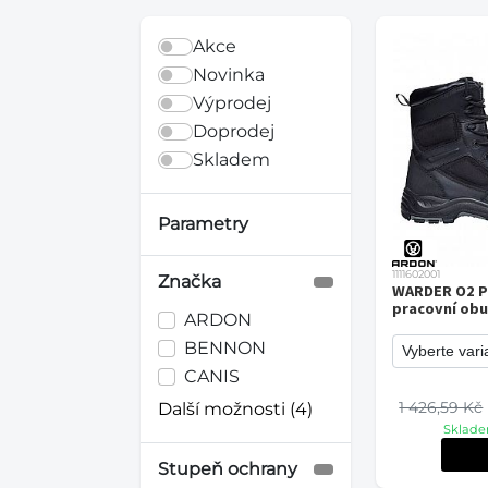
Akce
Novinka
Výprodej
Doprodej
Skladem
Parametry
1111602001
Značka
WARDER O2 P
pracovní ob
ARDON
BENNON
CANIS
1 426,59 Kč
Další možnosti (4)
Sklade
Stupeň ochrany