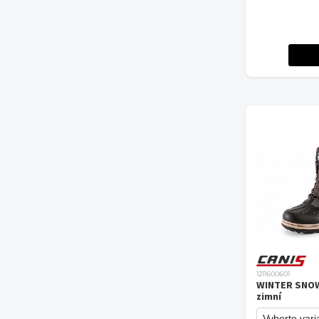
1211600601
WINTER SNOW
zimní