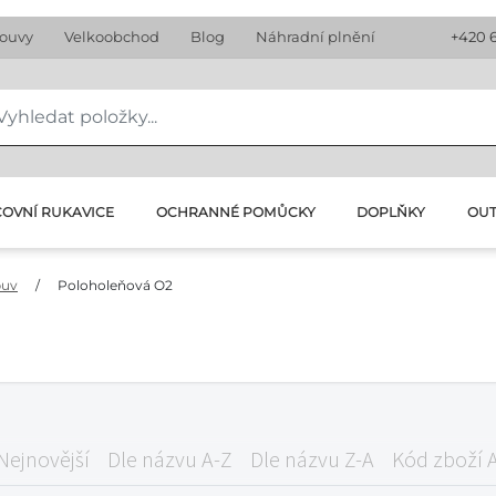
louvy
Velkoobchod
Blog
Náhradní plnění
+420 
OVNÍ RUKAVICE
OCHRANNÉ POMŮCKY
DOPLŇKY
OU
buv
/
Poloholeňová O2
Nejnovější
Dle názvu A-Z
Dle názvu Z-A
Kód zboží 