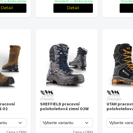
m u dodavatele
Skladem u dodavatele
Sklade
Detail
Detail
2711603101
2711600801
racovní
SHEFFIELD pracovní
UTAH pracovn
á O2
poloholeňová zimní O2W
poloholeňov
Cena s DPH
Cena s DPH