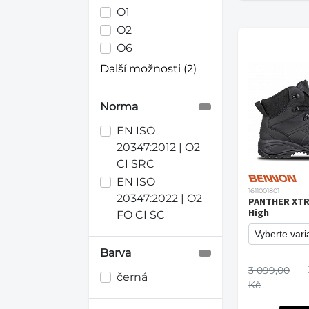
O1
O2
O6
Další možnosti (2)
Norma
EN ISO
20347:2012 | O2
CI SRC
EN ISO
1611001801
20347:2022 | O2
PANTHER XTR
High
FO CI SC
Barva
3 099,00
černá
Kč