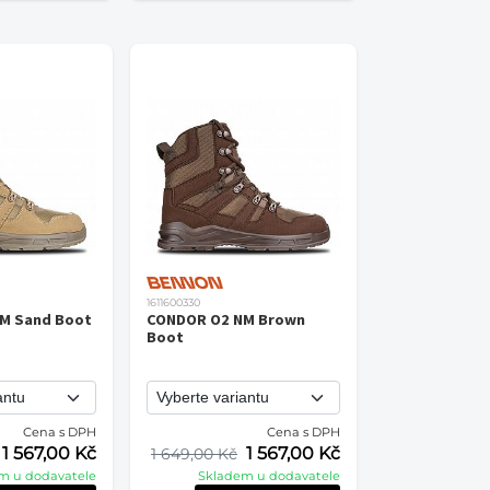
1611600330
M Sand Boot
CONDOR O2 NM Brown
Boot
Cena s DPH
Cena s DPH
1 567,00 Kč
1 567,00 Kč
1 649,00 Kč
m u dodavatele
Skladem u dodavatele