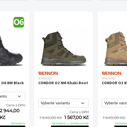
1611600350
1611600327
 O6 NM Black
CONDOR O2 NM Khaki Boot
CONDOR O2 N
Cena s DPH
2 944,00
Cena s DPH
Kč
1 567,00 Kč
1 649,00 Kč
1 649,00 Kč
Skladem
Skladem u dodavatele
Sklade