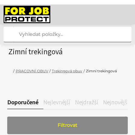
Zimní trekingová
/
PRACOVNÍ OBUV
/
Trekingová obuv
/
Zimní trekingová
Doporučené
Nejlevnější
Nejdražší
Nejnovější
Filtrovat