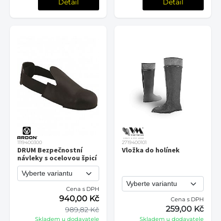
Detail
Detail
1119400300
2719400101
DRUM Bezpečnostní
Vložka do holínek
návleky s ocelovou špicí
Cena s DPH
940,00 Kč
Cena s DPH
259,00 Kč
989,82 Kč
Skladem u dodavatele
Skladem u dodavatele