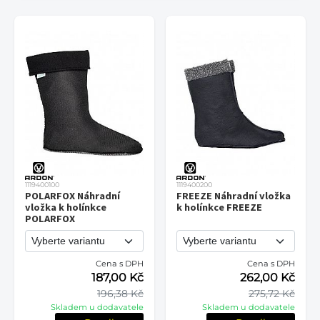
1119400100
1119400200
POLARFOX Náhradní
FREEZE Náhradní vložka
vložka k holínkce
k holínkce FREEZE
POLARFOX
Cena s DPH
Cena s DPH
187,00 Kč
262,00 Kč
196,38 Kč
275,72 Kč
Skladem u dodavatele
Skladem u dodavatele