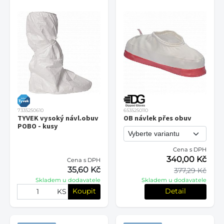
7335250610
6535250110
TYVEK vysoký návl.obuv
OB návlek přes obuv
POBO - kusy
Cena s DPH
340,00 Kč
Cena s DPH
35,60 Kč
377,29 Kč
Skladem u dodavatele
Skladem u dodavatele
Koupit
Detail
KS