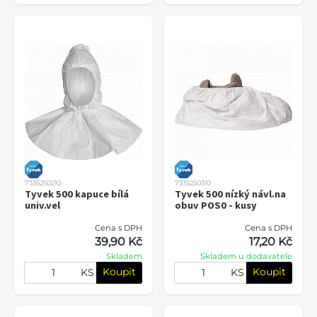
7335250210
7335250310
Tyvek 500 kapuce bílá
Tyvek 500 nízký návl.na
univ.vel
obuv POS0 - kusy
Cena s DPH
Cena s DPH
39,90 Kč
17,20 Kč
Skladem
Skladem u dodavatele
Koupit
Koupit
KS
KS