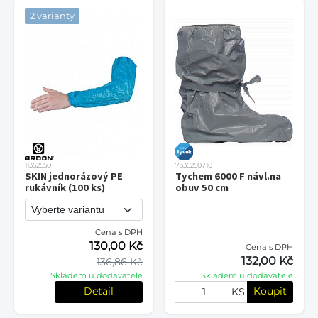
2 varianty
11352550
7335250710
SKIN jednorázový PE
Tychem 6000 F návl.na
rukávník (100 ks)
obuv 50 cm
Cena s DPH
130,00 Kč
Cena s DPH
132,00 Kč
136,86 Kč
Skladem u dodavatele
Skladem u dodavatele
Detail
Koupit
KS