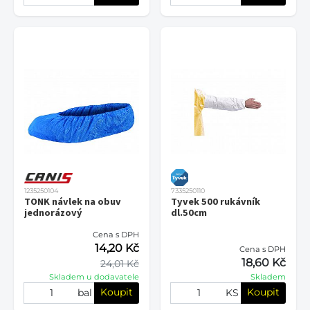
1235250104
7335250110
TONK návlek na obuv
Tyvek 500 rukávník
jednorázový
dl.50cm
Cena s DPH
14,20 Kč
Cena s DPH
18,60 Kč
24,01 Kč
Skladem u dodavatele
Skladem
Koupit
Koupit
bal
KS