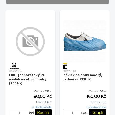
1135253004
1035250104
LUKE jednorázový PE
návlek na obuv modrý,
návlek na obuv modrý
jednoráz.RENUK
(100 ks)
Cena s DPH
Cena s DPH
80,00 Kč
160,00 Kč
84,70 Kč
177,52 Kč
U dodavatele
U dodavatele
Koupit
Koupit
bal
BAL