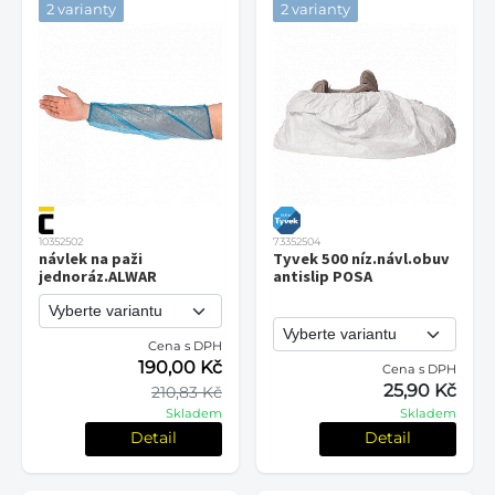
2 varianty
2 varianty
10352502
73352504
návlek na paži
Tyvek 500 níz.návl.obuv
jednoráz.ALWAR
antislip POSA
Cena s DPH
190,00 Kč
Cena s DPH
25,90 Kč
210,83 Kč
Skladem
Skladem
Detail
Detail