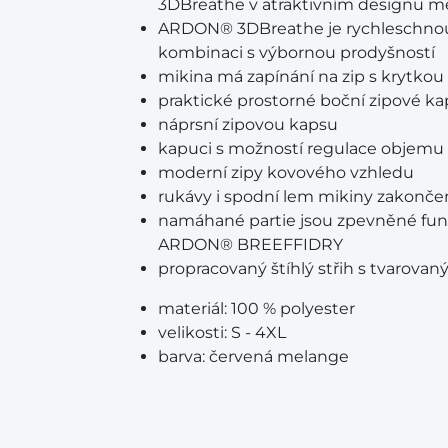
3DBreathe v atraktivním designu m
ARDON® 3DBreathe je rychleschnoucí,
kombinaci s výbornou prodyšností
mikina má zapínání na zip s krytkou
praktické prostorné boční zipové ka
náprsní zipovou kapsu
kapuci s možností regulace objemu
moderní zipy kovového vzhledu
rukávy i spodní lem mikiny zakon
namáhané partie jsou zpevněné fun
ARDON® BREEFFIDRY
propracovaný štíhlý střih s tvarovan
materiál:
100 % polyester
velikosti:
S - 4XL
barva:
červená melange