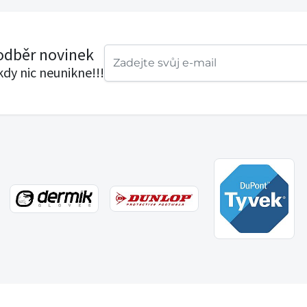
 odběr novinek
ikdy nic neunikne!!!