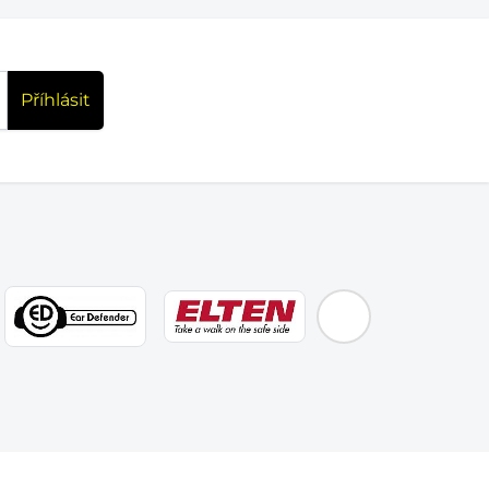
Příhlásit
EMOS