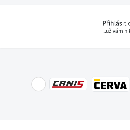
Přihlásit
...už vám n