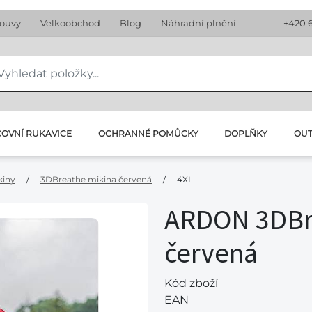
louvy
Velkoobchod
Blog
Náhradní plnění
+420 
OVNÍ RUKAVICE
OCHRANNÉ POMŮCKY
DOPLŇKY
OU
kiny
/
3DBreathe mikina červená
/
4XL
ARDON 3DBr
červená
Kód zboží
EAN