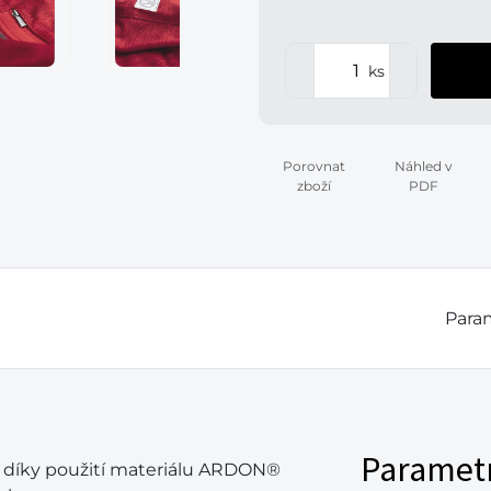
ks
Porovnat
Náhled v
zboží
PDF
Param
Paramet
 díky použití materiálu ARDON®