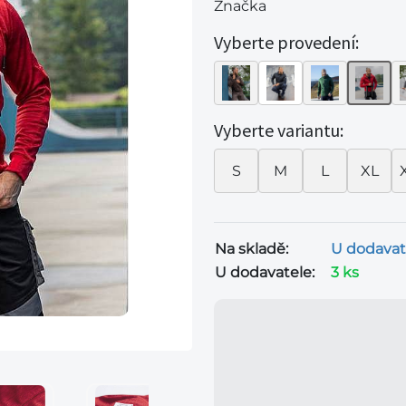
Značka
Vyberte provedení:
Vyberte variantu:
S
M
L
XL
Na skladě:
U dodavat
U dodavatele:
3 ks