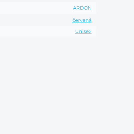
ARDON
červená
Unisex