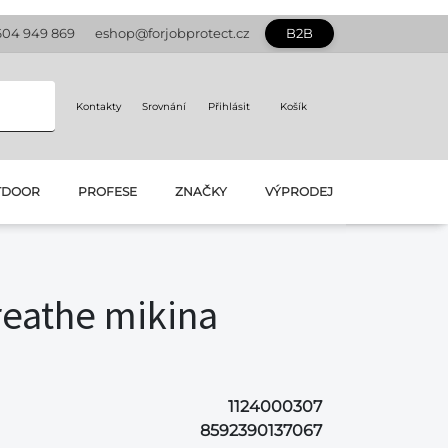
604 949 869
eshop@forjobprotect.cz
B2B
Kontakty
Srovnání
Přihlásit
Košík
TDOOR
PROFESE
ZNAČKY
VÝPRODEJ
eathe mikina
1124000307
8592390137067