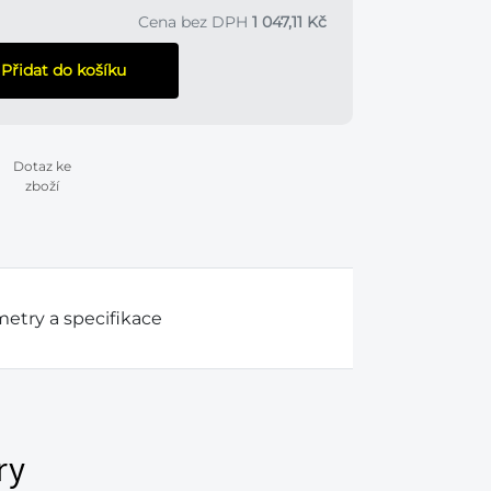
Cena bez DPH
1 047,11 Kč
Přidat do košíku
Dotaz ke
zboží
etry a specifikace
ry