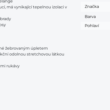
elange
Značka
 má vynikající tepelnou izolaci v
Barva
 brady
psy
Pohlaví
čené žebrovaným úpletem
kční odolnou stretchovou látkou
ými rukávy