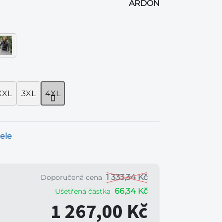
ARDON
XXL
3XL
4XL
ele
1 333,34 Kč
Doporučená cena
66,34 Kč
Ušetřená částka
1 267,00 Kč