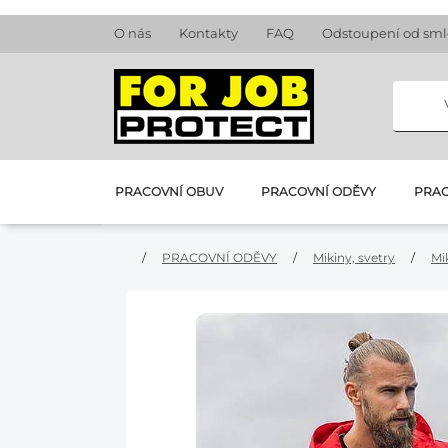
O nás
Kontakty
FAQ
Odstoupení od sm
PRACOVNÍ OBUV
PRACOVNÍ ODĚVY
PRAC
/
PRACOVNÍ ODĚVY
/
Mikiny, svetry
/
Mi