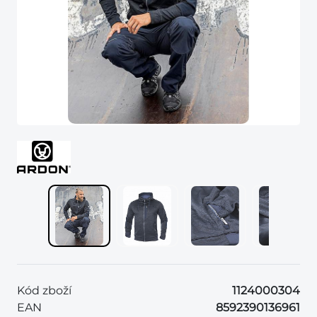
Kód zboží
1124000304
EAN
8592390136961