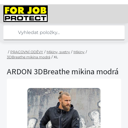
/
PRACOVNÍ ODĚVY
/
Mikiny, svetry
/
Mikiny
/
3DBreathe mikina modrá
/
XL
ARDON 3DBreathe mikina modrá