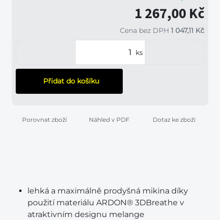
1 267,00 Kč
Cena bez DPH
1 047,11 Kč
ks
Přidat do košíku
Porovnat zboží
Náhled v PDF
Dotaz ke zboží
lehká a maximálně prodyšná mikina díky
použití materiálu ARDON® 3DBreathe v
atraktivním designu melange