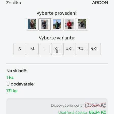
Značka
ARDON
Vyberte provedení:
Vyberte variantu:
S
M
L
XL
XXL
3XL
4XL
Na skladě:
1 ks
U dodavatele:
131 ks
1 333,34 Kč
Doporučená cena
66,34 Kč
Ušetřená částka