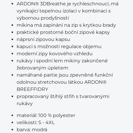
ARDON® 3DBreathe je rychleschnoucí, má
vynikající tepelnou izolaci v kombinaci s
výbornou prodyšností
mikina má zapínání na zip s krytkou brady
praktické prostorné boční zipové kapsy
náprsní zipovou kapsu
kapuci s možností regulace objemu
moderní zipy kovového vzhledu
rukávy i spodní lem mikiny zakončené
žebrovaným úpletem
namáhané partie jsou zpevněné funkční
odolnou stretchovou látkou ARDON®
BREEFFIDRY
propracovaný štíhlý střih s tvarovanými
rukávy
materiál:
100 % polyester
velikosti:
S - 4XL
barva:
modrá