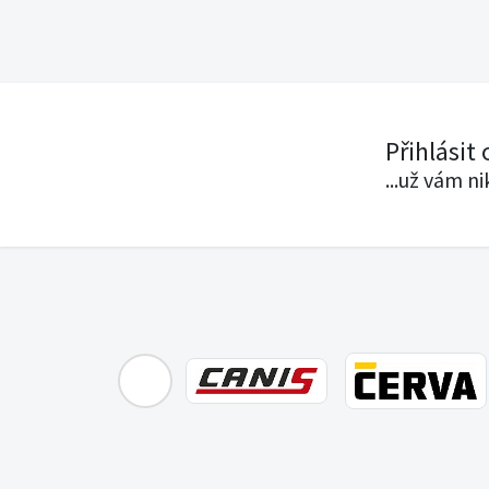
Přihlásit
...už vám n