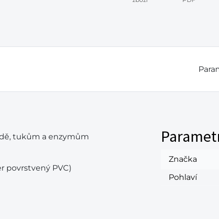
Param
Paramet
vodě, tukům a enzymům
Značka
er povrstvený PVC)
Pohlaví