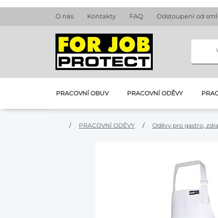
O nás
Kontakty
FAQ
Odstoupení od sm
PRACOVNÍ OBUV
PRACOVNÍ ODĚVY
PRAC
/
PRACOVNÍ ODĚVY
/
Oděvy pro gastro, zdr