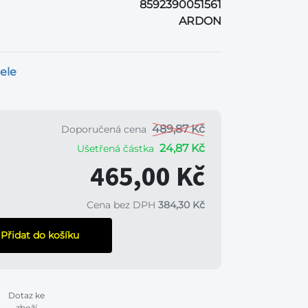
8592390051561
ARDON
ele
489,87 Kč
Doporučená cena
24,87 Kč
Ušetřená částka
465,00 Kč
Cena bez DPH
384,30 Kč
Přidat do košíku
Dotaz ke
zboží