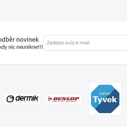
 odběr novinek
ikdy nic neunikne!!!