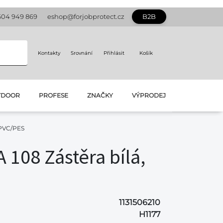
604 949 869
eshop@forjobprotect.cz
B2B
Kontakty
Srovnání
Přihlásit
Košík
TDOOR
PROFESE
ZNAČKY
VÝPRODEJ
 PVC/PES
108 Zástěra bílá,
1131506210
H1177