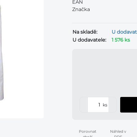
EAN
Značka
Na skladě:
U dodavat
U dodavatele:
1 576 ks
ks
Porovnat
Náhled v
zboží
PDF