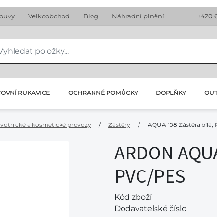
louvy
Velkoobchod
Blog
Náhradní plnění
+420 
OVNÍ RUKAVICE
OCHRANNÉ POMŮCKY
DOPLŇKY
OU
avotnické a kosmetické provozy
/
Zástěry
/
AQUA 108 Zástěra bílá,
ARDON AQUA 
PVC/PES
Kód zboží
Dodavatelské číslo