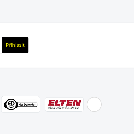
Příhlásit
EMOS