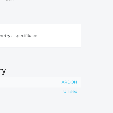
etry a specifikace
ry
ARDON
Unisex