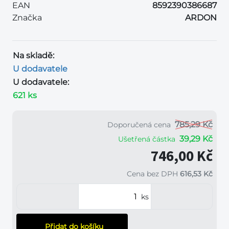
EAN
8592390386687
Značka
ARDON
Na skladě:
U dodavatele
U dodavatele:
621 ks
785,29 Kč
Doporučená cena
39,29 Kč
Ušetřená částka
746,00 Kč
Cena bez DPH
616,53 Kč
ks
Přidat do košíku