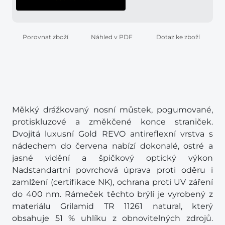
Porovnat zboží
Náhled v PDF
Dotaz ke zboží
Měkký drážkovaný nosní můstek, pogumované,
protiskluzové a změkčené konce straniček.
Dvojitá luxusní Gold REVO antireflexní vrstva s
nádechem do červena nabízí dokonalé, ostré a
jasné vidění a špičkový optický výkon
Nadstandartní povrchová úprava proti oděru i
zamlžení (certifikace NK), ochrana proti UV záření
do 400 nm. Rámeček těchto brýlí je vyrobený z
materiálu Grilamid TR 11261 natural, který
obsahuje 51 % uhlíku z obnovitelných zdrojů.