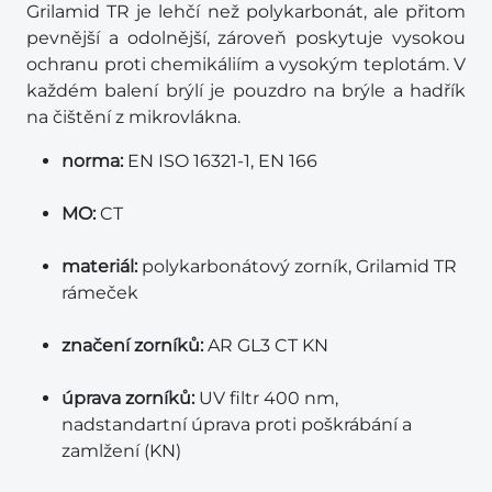
Grilamid TR je lehčí než polykarbonát, ale přitom
pevnější a odolnější, zároveň poskytuje vysokou
ochranu proti chemikáliím a vysokým teplotám. V
každém balení brýlí je pouzdro na brýle a hadřík
na čištění z mikrovlákna.
norma:
EN ISO 16321-1, EN 166
MO:
CT
materiál:
polykarbonátový zorník, Grilamid TR
rámeček
značení zorníků:
AR GL3 CT KN
úprava zorníků:
UV filtr 400 nm,
nadstandartní úprava proti poškrábání a
zamlžení (KN)