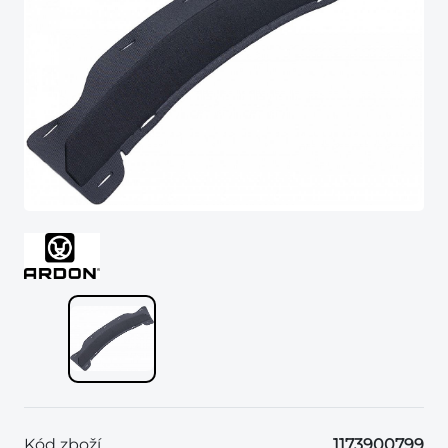
Kód zboží
1173900799