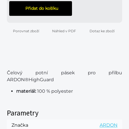
Přidat do košíku
Porovnat zboží
Náhled v PDF
Dotaz ke zboží
Čelový potní pásek pro přilbu
ARDON®HighGuard
materiál:
100 % polyester
Parametry
Značka
ARDON