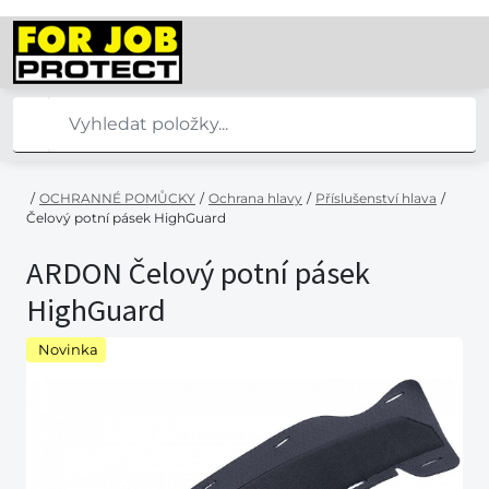
/
OCHRANNÉ POMŮCKY
/
Ochrana hlavy
/
Příslušenství hlava
/
Čelový potní pásek HighGuard
ARDON Čelový potní pásek
HighGuard
Novinka