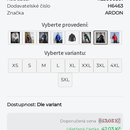
Dodavatelské číslo
H6463
Značka
ARDON
Vyberte provedení:
Vyberte variantu:
XS
S
M
L
XL
XXL
3XL
4XL
5XL
Dostupnost:
Dle variant
843,03 Kč
Doporučená cena
42,03 Kč
Ušetřená částka