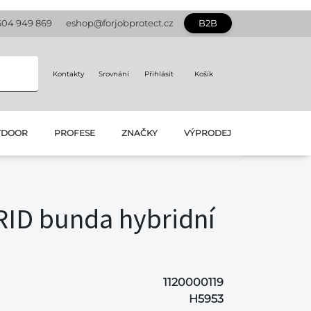
604 949 869
eshop@forjobprotect.cz
B2B
Kontakty
Srovnání
Přihlásit
Košík
TDOOR
PROFESE
ZNAČKY
VÝPRODEJ
ID bunda hybridní
1120000119
H5953