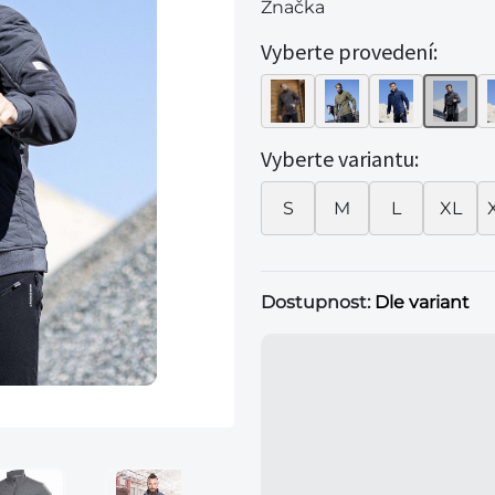
Značka
Vyberte provedení:
Vyberte variantu:
S
M
L
XL
Dostupnost:
Dle variant