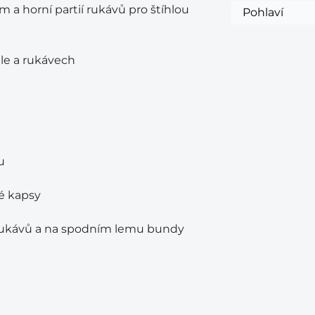
 a horní partií rukávů pro štíhlou
Pohlaví
le a rukávech
u
vé kapsy
rukávů a na spodním lemu bundy