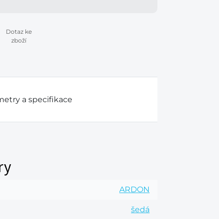
Dotaz ke
zboží
etry a specifikace
ry
ARDON
šedá