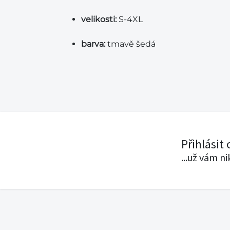
velikosti:
S-4XL
barva:
tmavě šedá
Přihlásit
...už vám n