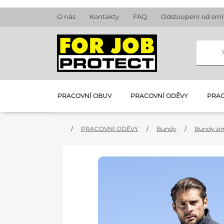
O nás
Kontakty
FAQ
Odstoupení od sm
PRACOVNÍ OBUV
PRACOVNÍ ODĚVY
PRAC
/
PRACOVNÍ ODĚVY
/
Bundy
/
Bundy zi