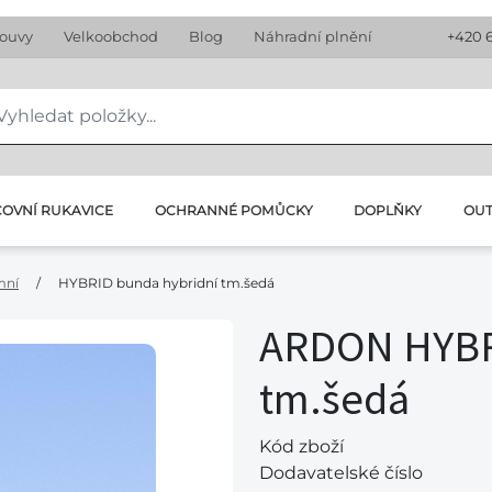
louvy
Velkoobchod
Blog
Náhradní plnění
+420 
OVNÍ RUKAVICE
OCHRANNÉ POMŮCKY
DOPLŇKY
OU
mní
/
HYBRID bunda hybridní tm.šedá
ARDON HYBR
tm.šedá
Kód zboží
Dodavatelské číslo