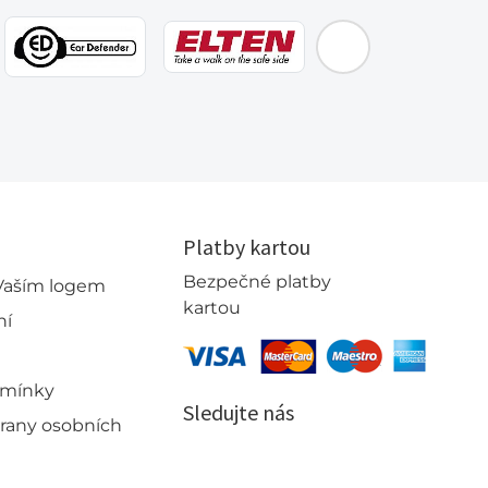
EMOS
Platby kartou
Bezpečné platby
 Vaším logem
kartou
ní
dmínky
Sledujte nás
rany osobních