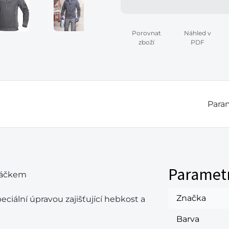
Porovnat
Náhled v
zboží
PDF
Param
Paramet
jáčkem
Značka
ciální úpravou zajišťující hebkost a
Barva