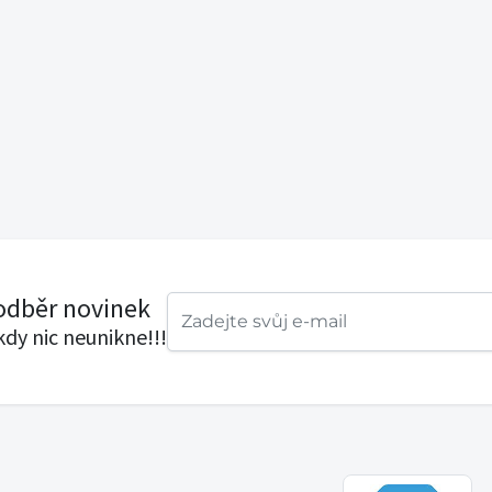
 odběr novinek
ikdy nic neunikne!!!