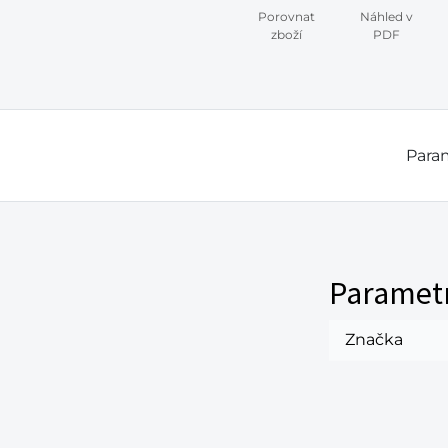
Porovnat
Náhled v
zboží
PDF
Param
Paramet
Značka