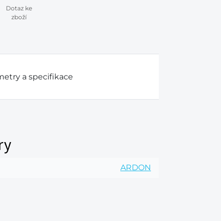
Dotaz ke
zboží
etry a specifikace
ry
ARDON