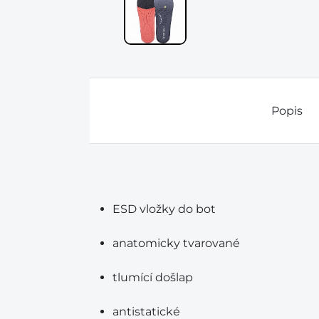
Popis
ESD vložky do bot
anatomicky tvarované
tlumící došlap
antistatické