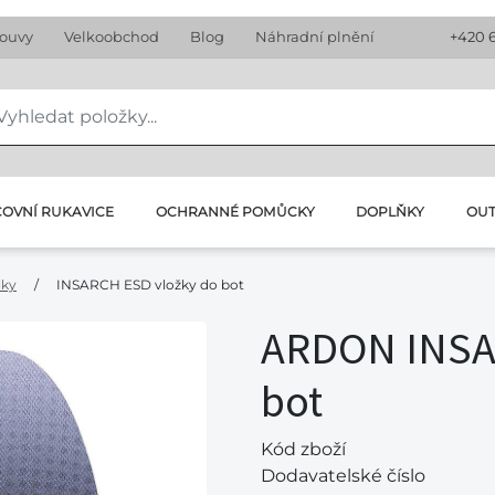
louvy
Velkoobchod
Blog
Náhradní plnění
+420 
OVNÍ RUKAVICE
OCHRANNÉ POMŮCKY
DOPLŇKY
OU
lky
/
INSARCH ESD vložky do bot
ARDON INSA
bot
Kód zboží
Dodavatelské číslo