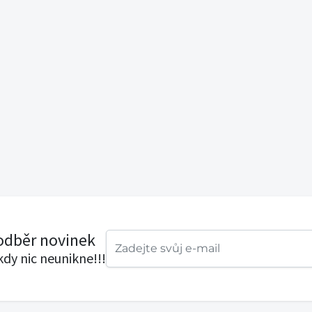
 odběr novinek
ikdy nic neunikne!!!