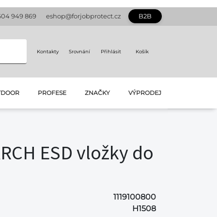
604 949 869
eshop@forjobprotect.cz
B2B
Kontakty
Srovnání
Přihlásit
Košík
TDOOR
PROFESE
ZNAČKY
VÝPRODEJ
RCH ESD vložky do
1119100800
H1508