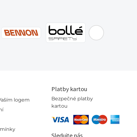
EMOS
Platby kartou
Bezpečné platby
 Vaším logem
kartou
ní
dmínky
Sledujte nás