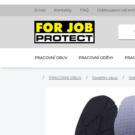
O nás
Kontakty
FAQ
Odstoupení od sm
PRACOVNÍ OBUV
PRACOVNÍ ODĚVY
PRAC
/
PRACOVNÍ OBUV
/
Doplňky obuv
/
Sté