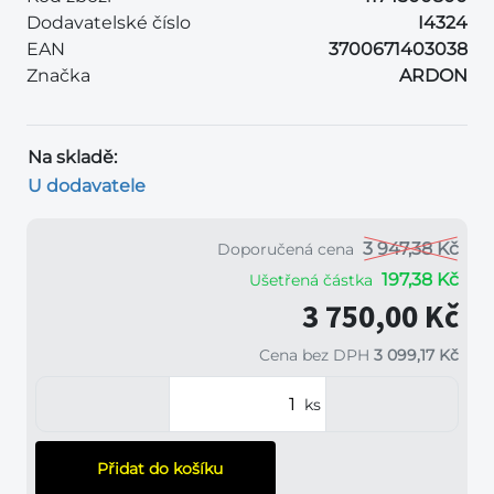
Dodavatelské číslo
I4324
EAN
3700671403038
Značka
ARDON
Na skladě:
U dodavatele
3 947,38 Kč
Doporučená cena
197,38 Kč
Ušetřená částka
3 750,00 Kč
Cena bez DPH
3 099,17 Kč
ks
Přidat do košíku