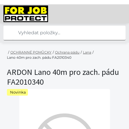
/
OCHRANNÉ POMŮCKY
/
Ochrana pádu
/
Lana
/
Lano 40m pro zach. pádu FA2010340
ARDON Lano 40m pro zach. pádu
FA2010340
Novinka