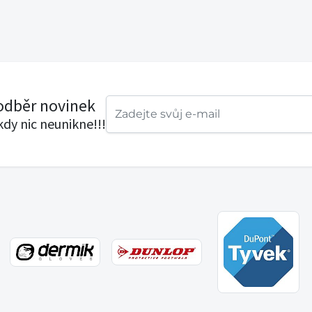
 odběr novinek
ikdy nic neunikne!!!