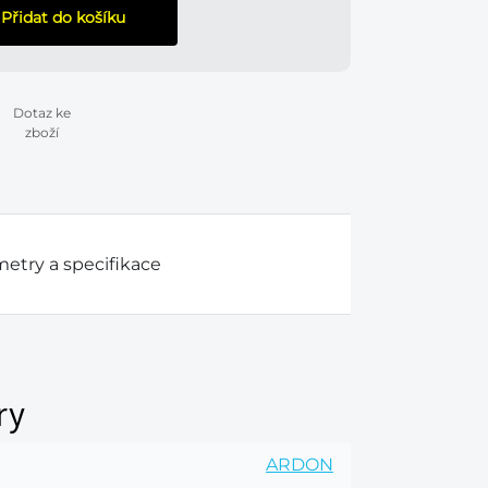
Přidat do košíku
Dotaz ke
zboží
etry a specifikace
ry
ARDON