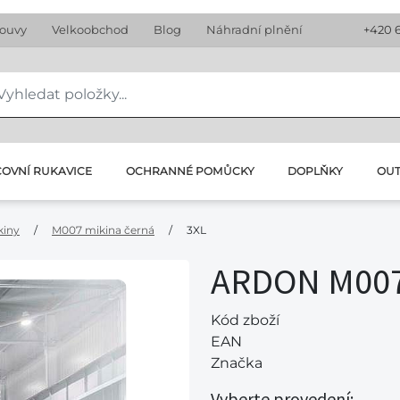
louvy
Velkoobchod
Blog
Náhradní plnění
+420 
OVNÍ RUKAVICE
OCHRANNÉ POMŮCKY
DOPLŇKY
OU
kiny
/
M007 mikina černá
/
3XL
ARDON M007
Kód zboží
EAN
Značka
Vyberte provedení: