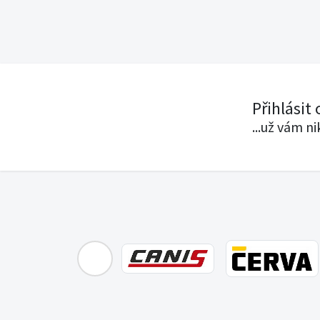
Přihlásit
...už vám n