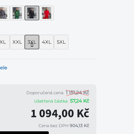
XL
XXL
3XL
4XL
5XL
ele
1 151,24 Kč
Doporučená cena
57,24 Kč
Ušetřená částka
1 094,00 Kč
Cena bez DPH
904,13 Kč