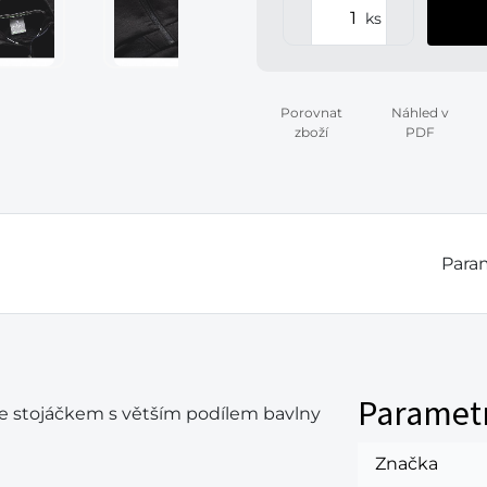
ks
Porovnat
Náhled v
zboží
PDF
Param
Paramet
se stojáčkem s větším podílem bavlny
Značka