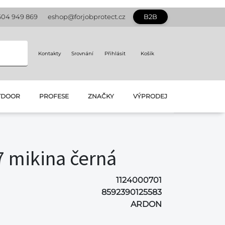
604 949 869
eshop@forjobprotect.cz
B2B
Kontakty
Srovnání
Přihlásit
Košík
TDOOR
PROFESE
ZNAČKY
VÝPRODEJ
 mikina černá
1124000701
8592390125583
ARDON