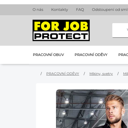
O nás
Kontakty
FAQ
Odstoupení od sm
PRACOVNÍ OBUV
PRACOVNÍ ODĚVY
PRAC
/
PRACOVNÍ ODĚVY
/
Mikiny, svetry
/
Mi