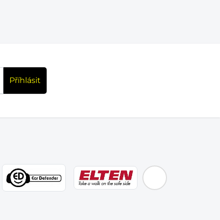
Příhlásit
EMOS