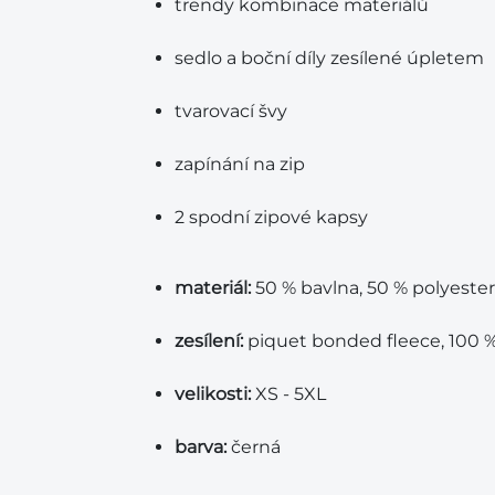
trendy kombinace materiálů
sedlo a boční díly zesílené úpletem
tvarovací švy
zapínání na zip
2 spodní zipové kapsy
materiál:
50 % bavlna, 50 % polyester
zesílení:
piquet bonded fleece, 100 %
velikosti:
XS - 5XL
barva:
černá