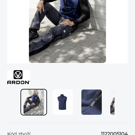
Kód zboží
1122005104