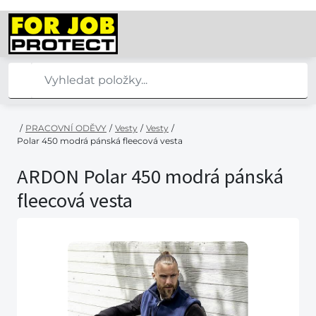
/
PRACOVNÍ ODĚVY
/
Vesty
/
Vesty
/
Polar 450 modrá pánská fleecová vesta
ARDON Polar 450 modrá pánská
fleecová vesta