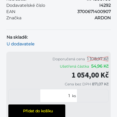
Dodavatelské číslo
I4292
EAN
3700671400907
Značka
ARDON
Na skladě:
U dodavatele
1 108,97 Kč
Doporučená cena
54,96 Kč
Ušetřená částka
1 054,00 Kč
Cena bez DPH
871,07 Kč
ks
Přidat do košíku