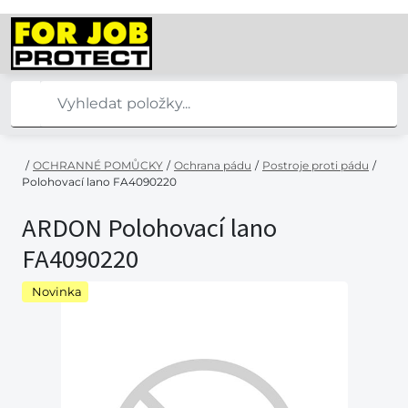
/
OCHRANNÉ POMŮCKY
/
Ochrana pádu
/
Postroje proti pádu
/
Polohovací lano FA4090220
ARDON Polohovací lano
FA4090220
Novinka