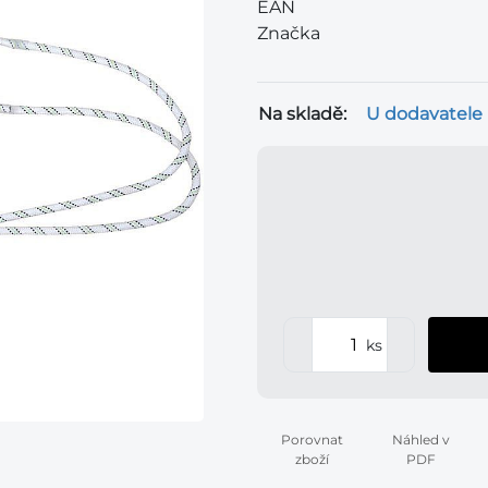
EAN
Značka
Na skladě:
U dodavatele
ks
Porovnat
Náhled v
zboží
PDF