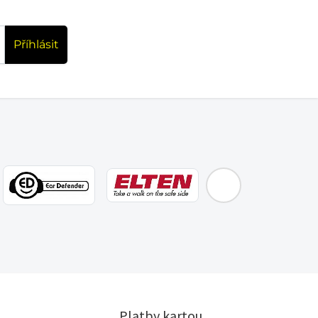
Příhlásit
EMOS
Platby kartou