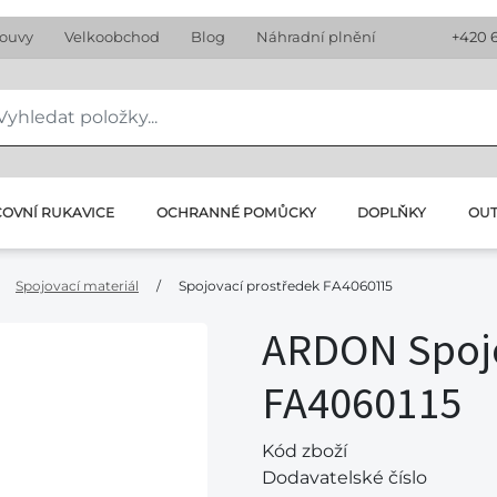
louvy
Velkoobchod
Blog
Náhradní plnění
+420 
OVNÍ RUKAVICE
OCHRANNÉ POMŮCKY
DOPLŇKY
OU
Spojovací materiál
/
Spojovací prostředek FA4060115
ARDON Spojo
FA4060115
Kód zboží
Dodavatelské číslo