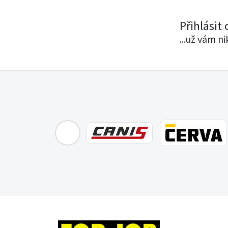
Přihlásit
...už vám n