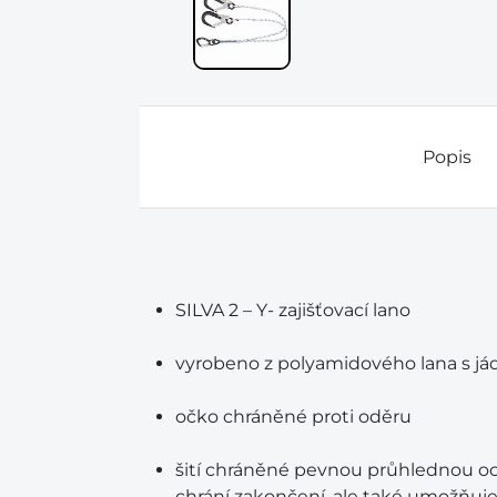
Popis
SILVA 2 – Y- zajišťovací lano
vyrobeno z polyamidového lana s j
očko chráněné proti oděru
šití chráněné pevnou průhlednou o
chrání zakončení, ale také umožňuje