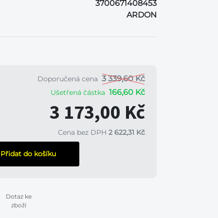
3700671408453
ARDON
3 339,60 Kč
Doporučená cena
166,60 Kč
Ušetřená částka
3 173,00 Kč
Cena bez DPH
2 622,31 Kč
Přidat do košíku
Dotaz ke
zboží