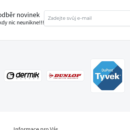
 odběr novinek
ikdy nic neunikne!!!
Informace pro Vás