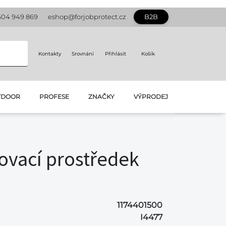
604 949 869
eshop@forjobprotect.cz
B2B
Kontakty
Srovnání
Přihlásit
Košík
TDOOR
PROFESE
ZNAČKY
VÝPRODEJ
vací prostředek
1174401500
I4477