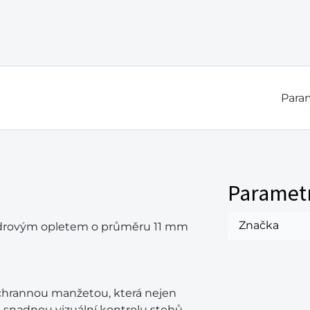
Param
Paramet
Značka
ádrovým opletem o průměru 11 mm
chrannou manžetou, která nejen
 snadnou vizuální kontrolu stehů