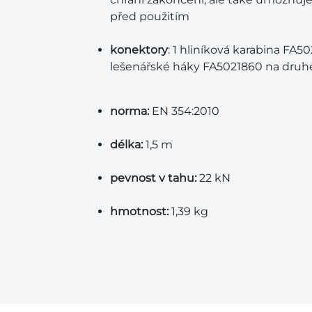
před použitím
konektory
: 1 hliníková karabina FA5
lešenářské háky FA5021860 na dru
norma:
EN 354:2010
délka:
1,5 m
pevnost v tahu:
22 kN
hmotnost:
1,39 kg