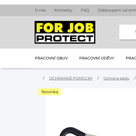
O nás
Kontakty
FAQ
Odstoupení od sm
PRACOVNÍ OBUV
PRACOVNÍ ODĚVY
PRAC
/
OCHRANNÉ POMŮCKY
/
Ochrana pádu
/
Novinka