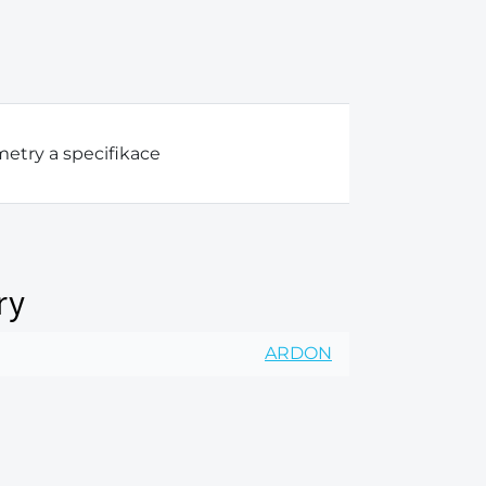
etry a specifikace
ry
ARDON