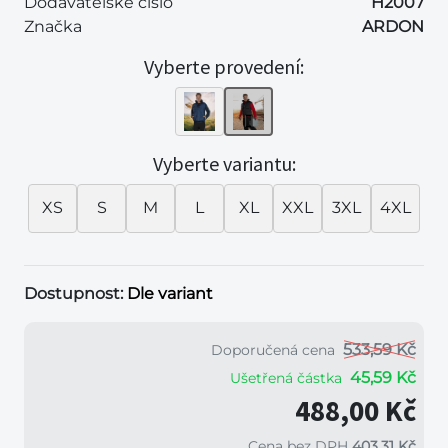
Dodavatelské číslo
H2007
Značka
ARDON
Vyberte provedení:
Vyberte variantu:
XS
S
M
L
XL
XXL
3XL
4XL
Dostupnost:
Dle variant
533,59 Kč
Doporučená cena
45,59 Kč
Ušetřená částka
488,00 Kč
Cena bez DPH
403,31 Kč