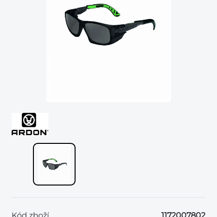
Kód zboží
1172007802