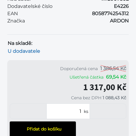
Dodavatelské číslo
E4226
EAN
8058774254312
Značka
ARDON
Na skladě:
U dodavatele
1 386,54 Kč
Doporučená cena
69,54 Kč
Ušetřená částka
1 317,00 Kč
Cena bez DPH
1 088,43 Kč
ks
Přidat do košíku