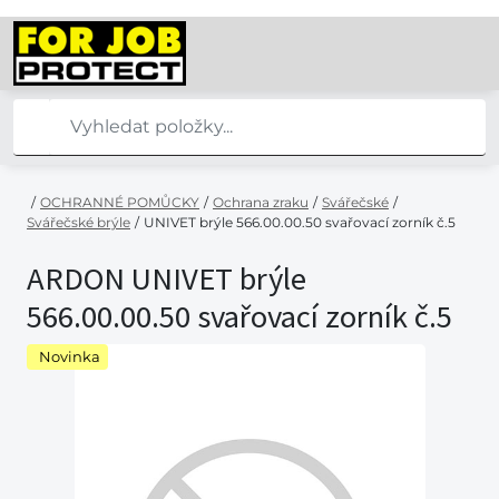
/
OCHRANNÉ POMŮCKY
/
Ochrana zraku
/
Svářečské
/
Svářečské brýle
/
UNIVET brýle 566.00.00.50 svařovací zorník č.5
ARDON UNIVET brýle
566.00.00.50 svařovací zorník č.5
Novinka