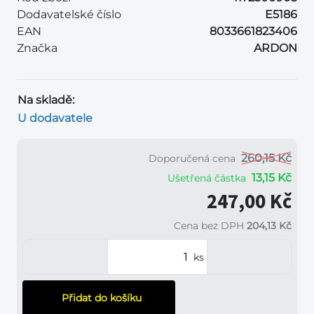
Dodavatelské číslo
E5186
EAN
8033661823406
Značka
ARDON
Na skladě:
U dodavatele
260,15 Kč
Doporučená cena
13,15 Kč
Ušetřená částka
247,00 Kč
Cena bez DPH
204,13 Kč
ks
Přidat do košíku