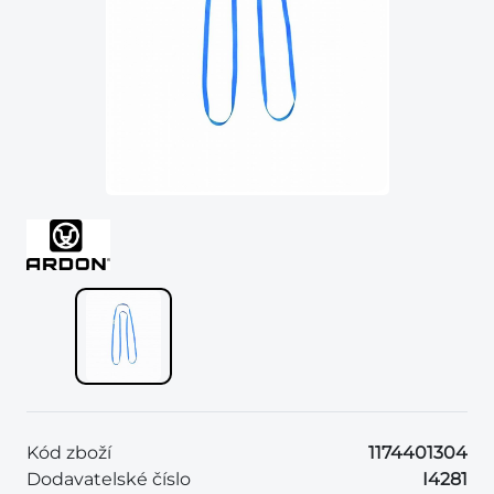
Kód zboží
1174401304
Dodavatelské číslo
I4281