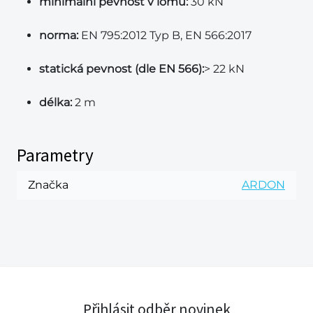
minimální pevnost v lomu:
30 kN
norma:
EN 795:2012 Typ B, EN 566:2017
statická pevnost (dle EN 566):
> 22 kN
délka:
2 m
Parametry
Značka
ARDON
Přihlásit odběr novinek