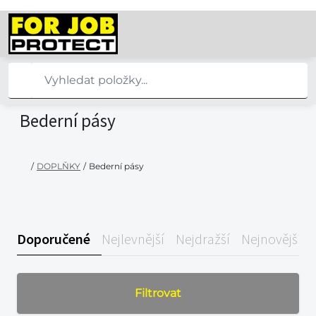
Bederní pásy
/
DOPLŇKY
/
Bederní pásy
Doporučené
Nejlevnější
Nejdražší
Nejnovější
Filtrovat