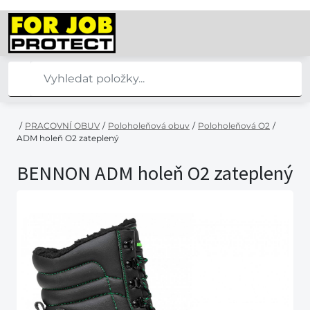
/
PRACOVNÍ OBUV
/
Poloholeňová obuv
/
Poloholeňová O2
/
ADM holeň O2 zateplený
BENNON ADM holeň O2 zateplený