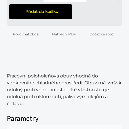
Přidat do košíku
Porovnat zboží
Náhled v PDF
Dotaz ke zboží
Pracovní poloholeňová obuv vhodná do
venkovního chladného prostředí. Obuv má svršek
odolný proti vodě, antistatické vlastnosti a je
odolná proti uklouznutí, palivovým olejům a
chladu.
Parametry