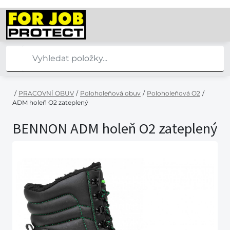
/
PRACOVNÍ OBUV
/
Poloholeňová obuv
/
Poloholeňová O2
/
ADM holeň O2 zateplený
BENNON ADM holeň O2 zateplený