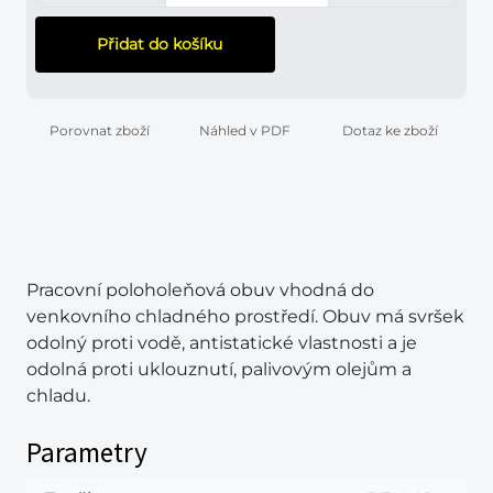
Přidat do košíku
Porovnat zboží
Náhled v PDF
Dotaz ke zboží
Pracovní poloholeňová obuv vhodná do
venkovního chladného prostředí. Obuv má svršek
odolný proti vodě, antistatické vlastnosti a je
odolná proti uklouznutí, palivovým olejům a
chladu.
Parametry