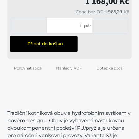
1 168,00 Kč
Cena bez DPH
965,29 Kč
pár
Přidat do košíku
Porovnat zboží
Náhled v PDF
Dotaz ke zboží
Tradiční kotníková obuv s hydrofobním svrškem v
novém designu. Obuv je vybavená nástřikovou
dvoukomponentní podešví PU/pryž a je určena
pro náročné venkovní provozy. Varianta S3 je