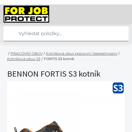
/
PRACOVNÍ OBUV
/
Kotníková obuv pracovní / bezpečnostní
/
Kotníková obuv S3
/
FORTIS S3 kotník
BENNON FORTIS S3 kotník