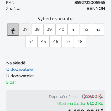
EAN
8592732005955
Značka
BENNON
Vyberte variantu:
36
37
38
39
40
41
42
43
44
45
46
47
48
Na skladě:
U dodavatele
U dodavatele:
5 pár
1 229,00 Kč
Doporučená cena
61,00 Kč
Ušetřená částka