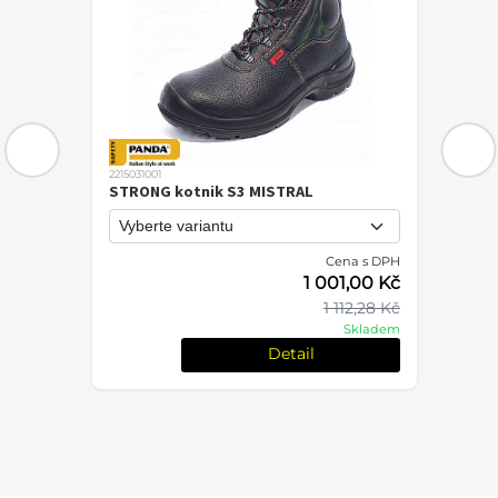
2215031001
STRONG kotnik S3 MISTRAL
Cena s DPH
PH
1 001,00 Kč
č
1 112,28 Kč
Kč
Skladem
em
Detail