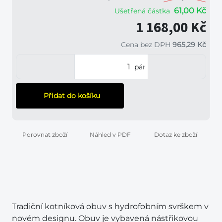
61,00 Kč
Ušetřená částka
1 168,00 Kč
Cena bez DPH
965,29 Kč
pár
Přidat do košíku
Porovnat zboží
Náhled v PDF
Dotaz ke zboží
Tradiční kotníková obuv s hydrofobním svrškem v
novém designu. Obuv je vybavená nástřikovou