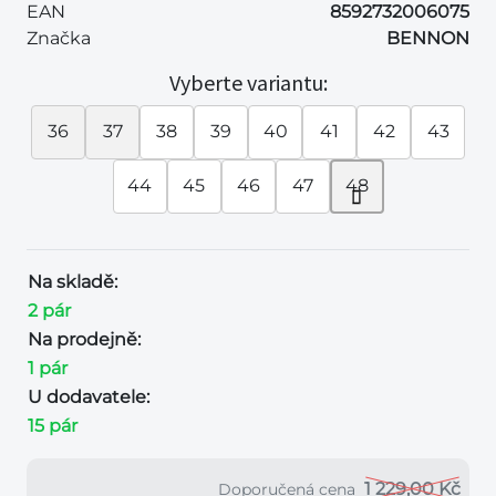
EAN
8592732006075
Značka
BENNON
Vyberte variantu:
36
37
38
39
40
41
42
43
44
45
46
47
48
Na skladě:
2 pár
Na prodejně:
1 pár
U dodavatele:
15 pár
1 229,00 Kč
Doporučená cena