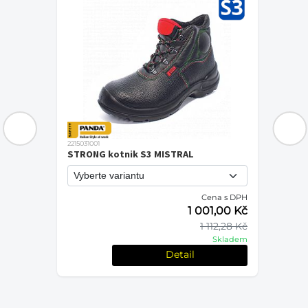
2215031001
STRONG kotnik S3 MISTRAL
Cena s DPH
PH
1 001,00 Kč
č
1 112,28 Kč
Kč
Skladem
em
Detail