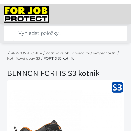
/
PRACOVNÍ OBUV
/
Kotníková obuv pracovní / bezpečnostní
/
Kotníková obuv S3
/
FORTIS S3 kotník
BENNON FORTIS S3 kotník