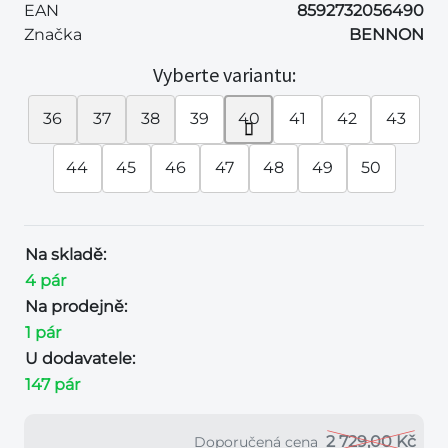
EAN
8592732056490
Značka
BENNON
Vyberte variantu:
36
37
38
39
40
41
42
43
44
45
46
47
48
49
50
Na skladě:
4 pár
Na prodejně:
1 pár
U dodavatele:
147 pár
2 729,00 Kč
Doporučená cena