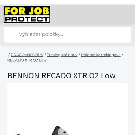
/
PRACOVNÍ OBUV
/
Trekingová obuv
/
Polobotky trekingové
/
RECADO XTR O2 Low
BENNON RECADO XTR O2 Low