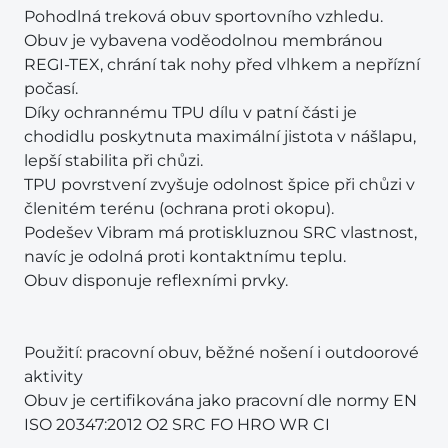
Pohodlná treková obuv sportovního vzhledu.
Obuv je vybavena voděodolnou membránou
REGI-TEX, chrání tak nohy před vlhkem a nepřízní
počasí.
Díky ochrannému TPU dílu v patní části je
chodidlu poskytnuta maximální jistota v nášlapu,
lepší stabilita při chůzi.
TPU povrstvení zvyšuje odolnost špice při chůzi v
členitém terénu (ochrana proti okopu).
Podešev Vibram má protiskluznou SRC vlastnost,
navíc je odolná proti kontaktnímu teplu.
Obuv disponuje reflexními prvky.
Použití: pracovní obuv, běžné nošení i outdoorové
aktivity
Obuv je certifikována jako pracovní dle normy EN
ISO 20347:2012 O2 SRC FO HRO WR CI