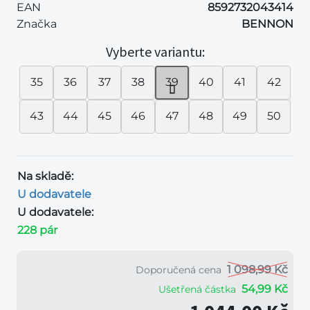
EAN
8592732043414
Značka
BENNON
Vyberte variantu:
35
36
37
38
39
40
41
42
43
44
45
46
47
48
49
50
Na skladě:
U dodavatele
U dodavatele:
228 pár
1 098,99 Kč
Doporučená cena
54,99 Kč
Ušetřená částka