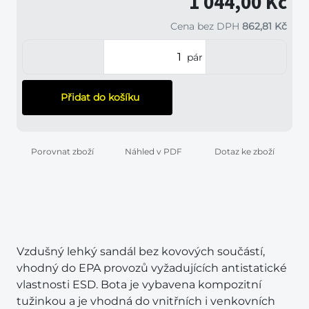
1 044,00 Kč
Cena bez DPH
862,81 Kč
pár
Přidat do košíku
Porovnat zboží
Náhled v PDF
Dotaz ke zboží
Vzdušný lehký sandál bez kovových součástí,
vhodný do EPA provozů vyžadujících antistatické
vlastnosti ESD. Bota je vybavena kompozitní
tužinkou a je vhodná do vnitřních i venkovních