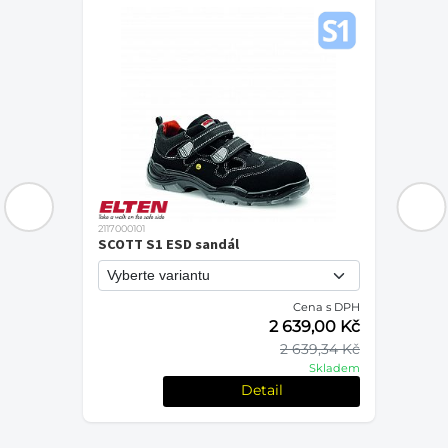
2117000101
SCOTT S1 ESD sandál
Cena s DPH
PH
2 639,00 Kč
č
2 639,34 Kč
Kč
Skladem
em
Detail