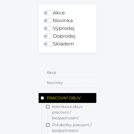
Akce
Novinka
Výprodej
Doprodej
Skladem
Akce
Novinky
PRACOVNÍ OBUV
Kotníková obuv
pracovní /
bezpečnostní
Polobotky pracovní /
bezpečnostní