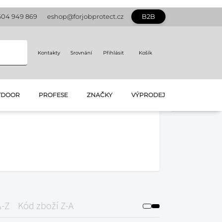
604 949 869
eshop@forjobprotect.cz
B2B
Kontakty
Srovnání
Přihlásit
Košík
TDOOR
PROFESE
ZNAČKY
VÝPRODEJ
A-Z
Kód zboží Z-A