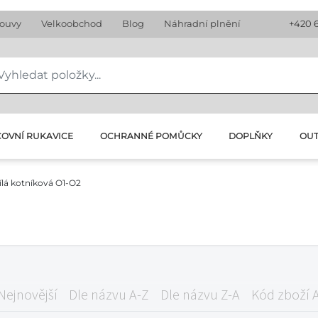
louvy
Velkoobchod
Blog
Náhradní plnění
+420 
OVNÍ RUKAVICE
OCHRANNÉ POMŮCKY
DOPLŇKY
OU
ílá kotníková O1-O2
Nejnovější
Dle názvu A-Z
Dle názvu Z-A
Kód zboží 