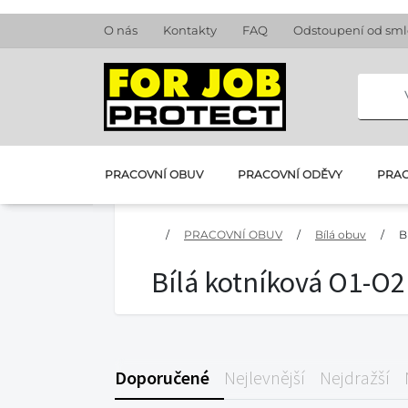
O nás
Kontakty
FAQ
Odstoupení od sm
PRACOVNÍ OBUV
PRACOVNÍ ODĚVY
PRAC
/
PRACOVNÍ OBUV
/
Bílá obuv
/
B
Bílá kotníková O1-O2
Doporučené
Nejlevnější
Nejdražší