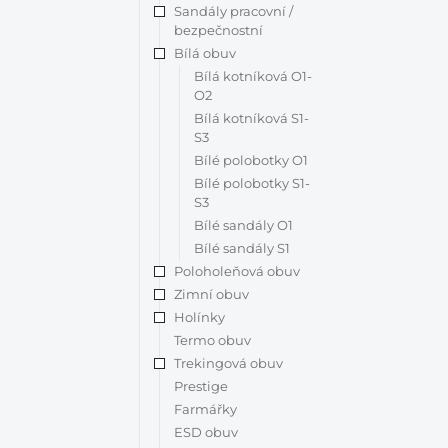
Sandály pracovní /
bezpečnostní
Bílá obuv
Bílá kotníková O1-
O2
Bílá kotníková S1-
S3
Bílé polobotky O1
Bílé polobotky S1-
S3
Bílé sandály O1
Bílé sandály S1
Poloholeňová obuv
Zimní obuv
Holínky
Termo obuv
Trekingová obuv
Prestige
Farmářky
ESD obuv