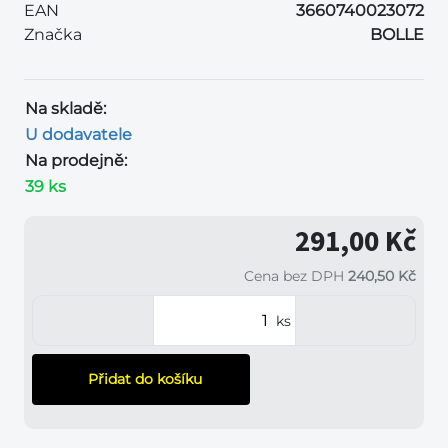
EAN
3660740023072
Značka
BOLLE
Na skladě:
U dodavatele
Na prodejně:
39 ks
291,00 Kč
Cena bez DPH
240,50 Kč
ks
Přidat do košíku