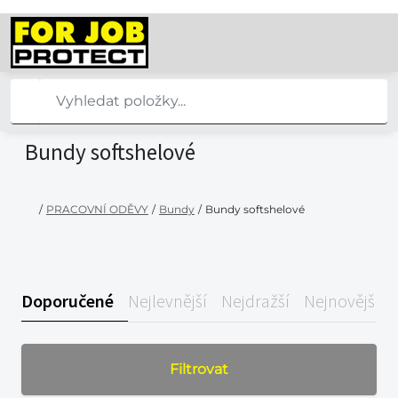
Bundy softshelové
/
PRACOVNÍ ODĚVY
/
Bundy
/
Bundy softshelové
Doporučené
Nejlevnější
Nejdražší
Nejnovější
Filtrovat