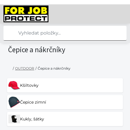
Čepice a nákrčníky
/
OUTDOOR
/
Čepice a nákrčníky
Kšiltovky
Čepice zimní
Kukly, šátky