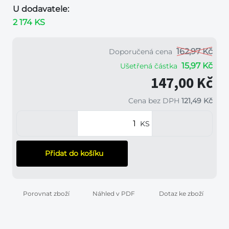
U dodavatele:
2 174 KS
162,97 Kč
Doporučená cena
15,97 Kč
Ušetřená částka
147,00 Kč
Cena bez DPH
121,49 Kč
KS
Přidat do košíku
Porovnat zboží
Náhled v PDF
Dotaz ke zboží