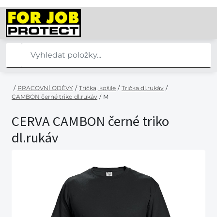
/
PRACOVNÍ ODĚVY
/
Trička, košile
/
Trička dl.rukáv
/
CAMBON černé triko dl.rukáv
/
M
CERVA CAMBON černé triko
dl.rukáv