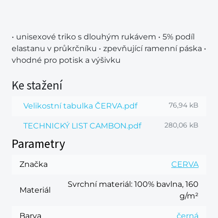
• unisexové triko s dlouhým rukávem • 5% podíl
elastanu v průkrčníku • zpevňující ramenní páska •
vhodné pro potisk a výšivku
Ke stažení
76,94 kB
Velikostní tabulka ČERVA.pdf
280,06 kB
TECHNICKÝ LIST CAMBON.pdf
Parametry
Značka
CERVA
Svrchní materiál
: 100% bavlna, 160
Materiál
g/m²
Barva
černá