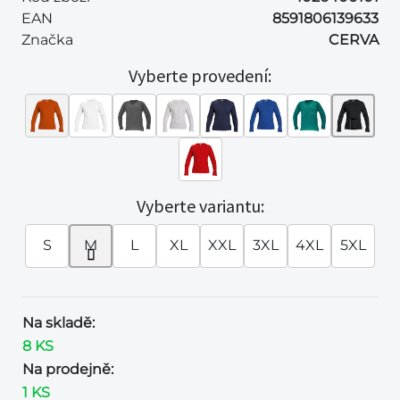
EAN
8591806139633
Značka
CERVA
Vyberte provedení:
Vyberte variantu:
S
M
L
XL
XXL
3XL
4XL
5XL
Na skladě:
8 KS
Na prodejně:
1 KS