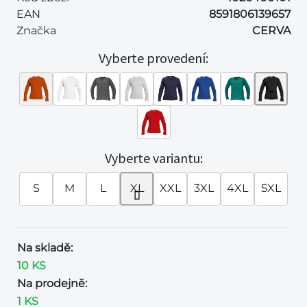
EAN
8591806139657
Značka
CERVA
Vyberte provedení:
Vyberte variantu:
S
M
L
XL
XXL
3XL
4XL
5XL
Na skladě:
10 KS
Na prodejně:
1 KS