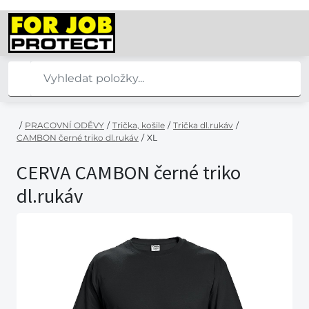
/
PRACOVNÍ ODĚVY
/
Trička, košile
/
Trička dl.rukáv
/
CAMBON černé triko dl.rukáv
/
XL
CERVA CAMBON černé triko
dl.rukáv