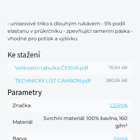
• unisexové triko s dlouhým rukávem • 5% podíl
elastanu v průkrčníku • zpevňující ramenní páska •
vhodné pro potisk a výšivku
Ke stažení
76,94 kB
Velikostní tabulka ČERVA.pdf
280,06 kB
TECHNICKÝ LIST CAMBON.pdf
Parametry
Značka
CERVA
Svrchní materiál
: 100% bavlna, 160
Materiál
g/m²
Barva
černá