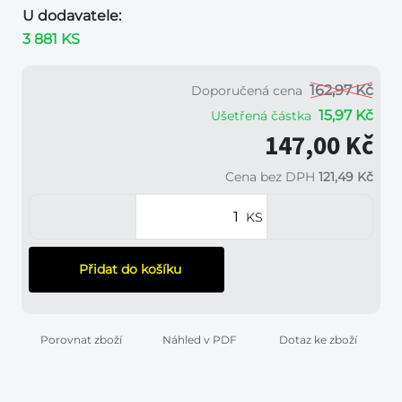
U dodavatele:
3 881 KS
162,97 Kč
Doporučená cena
15,97 Kč
Ušetřená částka
147,00 Kč
Cena bez DPH
121,49 Kč
KS
Přidat do košíku
Porovnat zboží
Náhled v PDF
Dotaz ke zboží