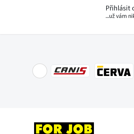
Přihlásit
...už vám n