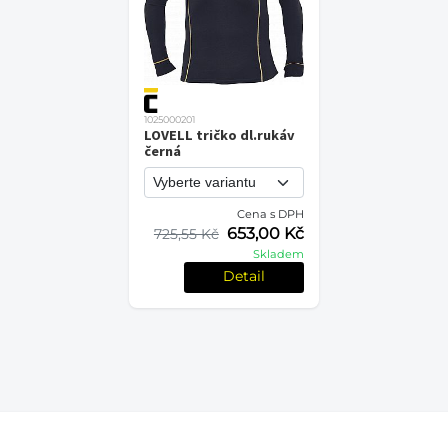
1025000201
LOVELL tričko dl.rukáv
černá
Cena s DPH
653,00 Kč
725,55 Kč
Skladem
Detail