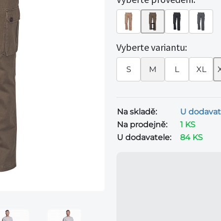
Vyberte variantu:
S
M
L
XL
Na skladě:
U dodavat
Na prodejně:
1 KS
U dodavatele:
84 KS