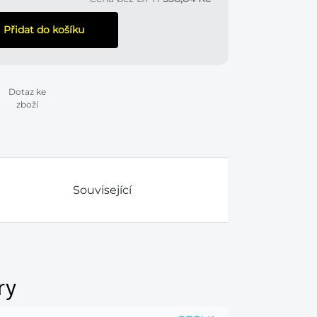
Přidat do košíku
Dotaz ke
zboží
Související
ry