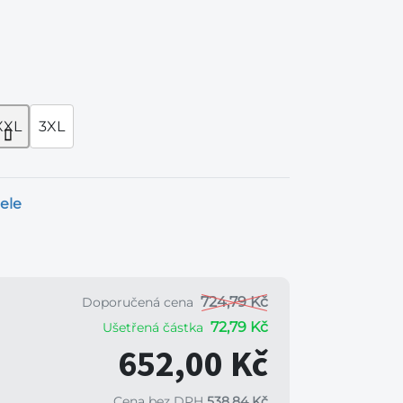
XXL
3XL
ele
724,79 Kč
Doporučená cena
72,79 Kč
Ušetřená částka
652,00 Kč
Cena bez DPH
538,84 Kč