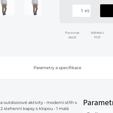
KS
Porovnat
Náhled v
zboží
PDF
Parametry a specifikace
Paramet
a outdoorové aktivity • moderní střih s
 2 stehenní kapsy s klopou • 1 malá