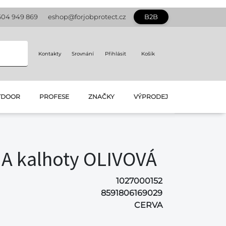
604 949 869
eshop@forjobprotect.cz
B2B
Kontakty
Srovnání
Přihlásit
Košík
TDOOR
PROFESE
ZNAČKY
VÝPRODEJ
A kalhoty OLIVOVÁ
1027000152
8591806169029
CERVA