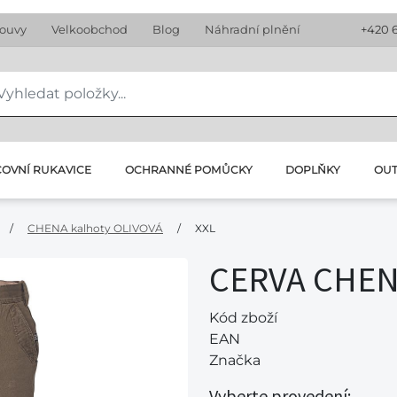
louvy
Velkoobchod
Blog
Náhradní plnění
+420 
OVNÍ RUKAVICE
OCHRANNÉ POMŮCKY
DOPLŇKY
OU
/
CHENA kalhoty OLIVOVÁ
/
XXL
CERVA CHEN
Kód zboží
EAN
Značka
Vyberte provedení: