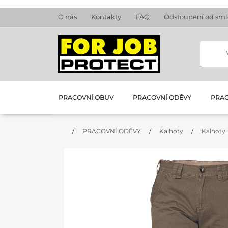
O nás
Kontakty
FAQ
Odstoupení od sm
PRACOVNÍ OBUV
PRACOVNÍ ODĚVY
PRAC
/
PRACOVNÍ ODĚVY
/
Kalhoty
/
Kalhoty