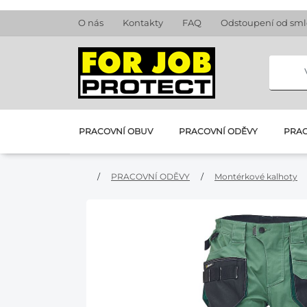
O nás
Kontakty
FAQ
Odstoupení od sm
PRACOVNÍ OBUV
PRACOVNÍ ODĚVY
PRAC
/
PRACOVNÍ ODĚVY
/
Montérkové kalhoty