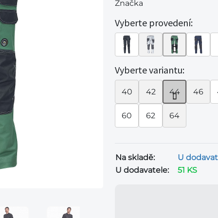
Značka
Vyberte provedení:
Vyberte variantu:
40
42
44
46
60
62
64
Na skladě:
U dodavat
U dodavatele:
51 KS