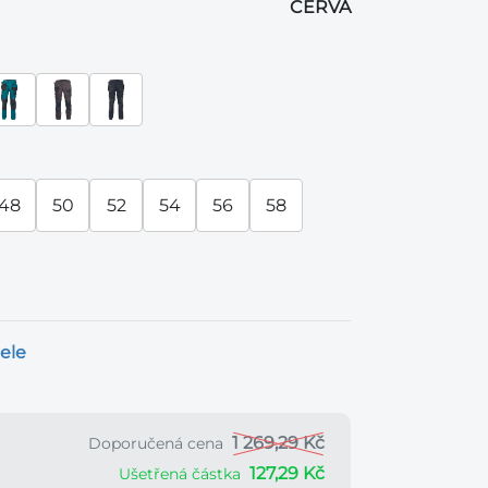
CERVA
48
50
52
54
56
58
ele
1 269,29 Kč
Doporučená cena
127,29 Kč
Ušetřená částka