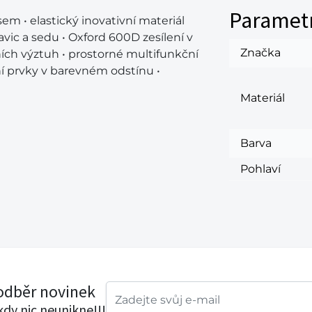
Paramet
m • elastický inovativní materiál
avic a sedu • Oxford 600D zesílení v
Značka
ních výztuh • prostorné multifunkční
ní prvky v barevném odstínu •
Materiál
Barva
Pohlaví
 odběr novinek
ikdy nic neunikne!!!