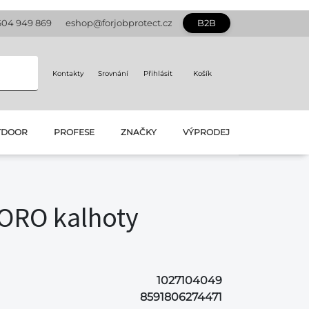
604 949 869
eshop@forjobprotect.cz
B2B
Kontakty
Srovnání
Přihlásit
Košík
TDOOR
PROFESE
ZNAČKY
VÝPRODEJ
ORO kalhoty
á
1027104049
8591806274471