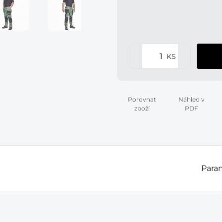
KS
Porovnat
Náhled v
zboží
PDF
Param