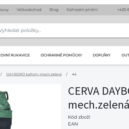
louvy
Velkoobchod
Blog
Náhradní plnění
+420 
OVNÍ RUKAVICE
OCHRANNÉ POMŮCKY
DOPLŇKY
OU
/
DAYBORO kalhoty mech.zelená
/
44
CERVA DAYB
mech.zelen
Kód zboží
EAN