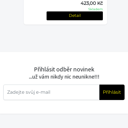
423,00 Kč
č
Skladem
em
Detail
Přihlásit odběr novinek
...už vám nikdy nic neunikne!!!
Příhlásit