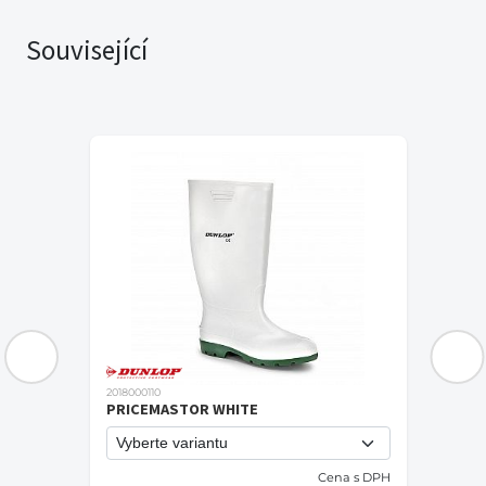
Související
2018000110
PRICEMASTOR WHITE
Cena s DPH
PH