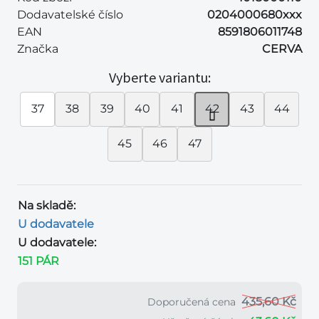
Dodavatelské číslo
0204000680xxx
EAN
8591806011748
Značka
CERVA
Vyberte variantu:
37
38
39
40
41
42
43
44
45
46
47
Na skladě:
U dodavatele
U dodavatele:
151 PÁR
435,60 Kč
Doporučená cena