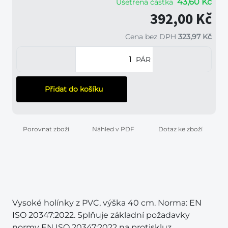
43,60 Kč
Ušetřená částka
392,00 Kč
Cena bez DPH
323,97 Kč
PÁR
Přidat do košíku
Porovnat zboží
Náhled v PDF
Dotaz ke zboží
Vysoké holínky z PVC, výška 40 cm. Norma: EN
ISO 20347:2022. Splňuje základní požadavky
normy EN ISO 20347:2022 na protiskluz,